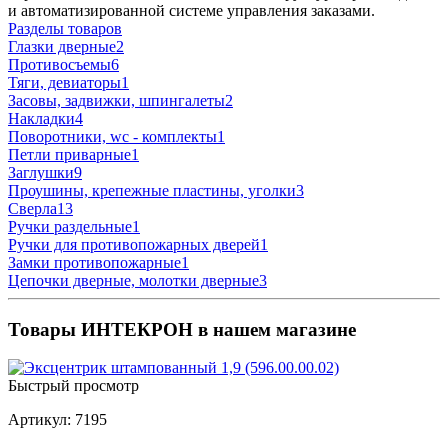
и автоматизированной системе управления заказами.
Разделы товаров
Глазки дверные
2
Противосъемы
6
Тяги, девиаторы
1
Засовы, задвижки, шпингалеты
2
Накладки
4
Поворотники, wc - комплекты
1
Петли приварные
1
Заглушки
9
Проушины, крепежные пластины, уголки
3
Сверла
13
Ручки раздельные
1
Ручки для противопожарных дверей
1
Замки противопожарные
1
Цепочки дверные, молотки дверные
3
Товары ИНТЕКРОН в нашем магазине
Быстрый просмотр
Артикул: 7195