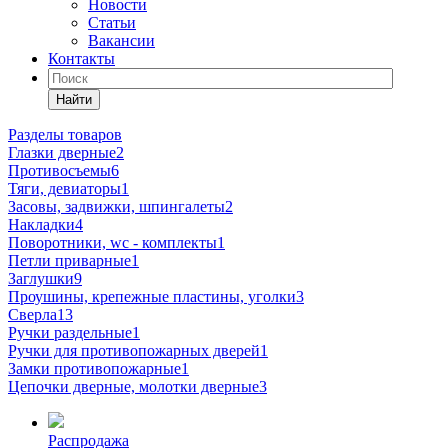
Новости
Статьи
Вакансии
Контакты
Найти
Разделы товаров
Глазки дверные
2
Противосъемы
6
Тяги, девиаторы
1
Засовы, задвижки, шпингалеты
2
Накладки
4
Поворотники, wc - комплекты
1
Петли приварные
1
Заглушки
9
Проушины, крепежные пластины, уголки
3
Сверла
13
Ручки раздельные
1
Ручки для противопожарных дверей
1
Замки противопожарные
1
Цепочки дверные, молотки дверные
3
Распродажа