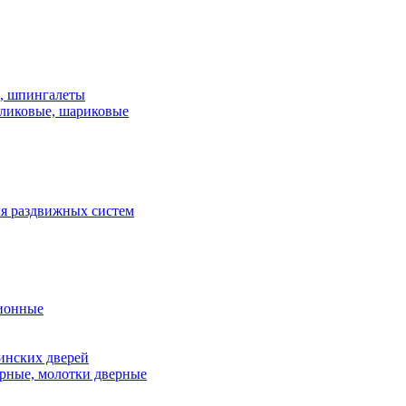
и, шпингалеты
ликовые, шариковые
я раздвижных систем
ионные
инских дверей
рные, молотки дверные