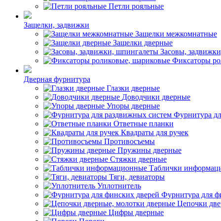
Петли рояльные
Защелки, задвижки
Защелки межкомнатные
Защелки дверные
Засовы, задвижк
Фиксаторы ро
Дверная фурнитура
Глазки дверные
Доводчики дверные
Упоры дверные
Фурнитура дл
Ответные планки
Квадраты для ручек
Противосъемы
Пружины дверные
Стяжки дверные
Таблички информац
Тяги, девиаторы
Уплотнитель
Фурнитура для ф
Цепочки две
Цифры дверные