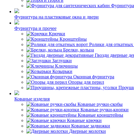
Пороги
Фурнитура
Фурнитура на пластиковые окна и двери
Фурнитура и прочее
Крючки
Кронштейны
Ролики для откатных
Брелки, кольца
Гвозди дверные д
Заглушки
Ключницы
Козырьки
Оконная фурнитура
Опоры для перил
Проуши
Кованые изделия
Кованые ручки-скобы
Кованые ручки-кнопки
Кованые кронштейны
Кованые крючки
Кованые задвижки
Дверные молотки