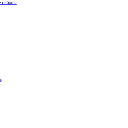
 наборы
е