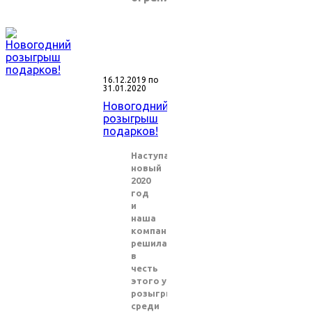
16.12.2019 по
31.01.2020
Новогодний
розыгрыш
подарков!
Наступает
новый
2020
год
и
наша
компания
решила
в
честь
этого устроить
розыгрыш
среди