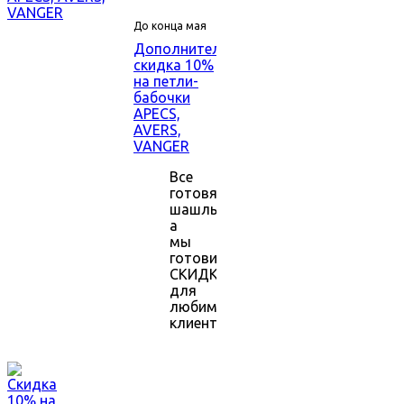
До конца мая
Дополнительная
скидка 10%
на петли-
бабочки
APECS,
AVERS,
VANGER
Все
готовят
шашлыки,
а
мы
готовим
СКИДКИ
для
любимых
клиентов!