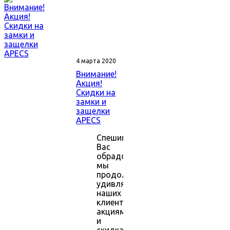
4 марта 2020
Внимание!
Акция!
Скидки на
замки и
защелки
APECS
Спешим
Вас
обрадовать,
мы
продолжаем
удивлять
наших
клиентов
акциями
и
скидками!