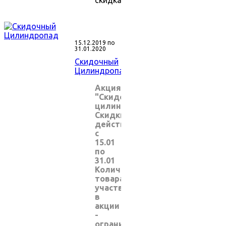
15.12.2019 по
31.01.2020
Скидочный
Цилиндропад
Акция
"Скидочный
цилиндропад"
Скидки
действуют
с
15.01
по
31.01
Количество
товара,
участвующего
в
акции
-
ограничено!