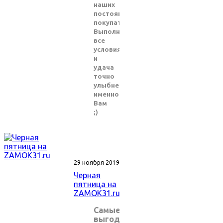
наших
постоянных
покупателей.
Выполните
все
условия
и
удача
точно
улыбнется
именно
Вам
;)
29 ноября 2019
Черная
пятница на
ZAMOK31.ru
Самые
выгодные