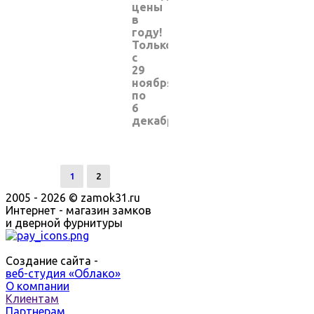
цены
в
году!
Только
с
29
ноября
по
6
декабря!
1
2
2005 - 2026 © zamok31.ru
Интернет - магазин замков
и дверной фурнитуры
Создание сайта -
веб-студия «Облако»
О компании
Клиентам
Партнерам