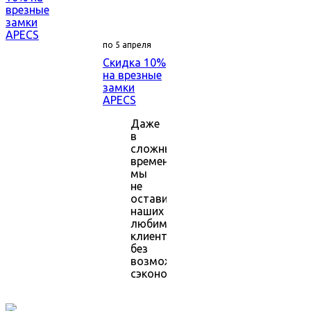
по 5 апреля
Скидка 10%
на врезные
замки
APECS
Даже
в
сложные
времена
мы
не
оставим
наших
любимых
клиентов
без
возможности
сэкономить.