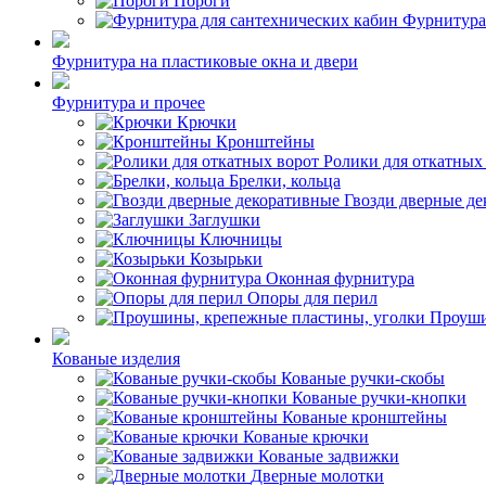
Пороги
Фурнитура
Фурнитура на пластиковые окна и двери
Фурнитура и прочее
Крючки
Кронштейны
Ролики для откатных
Брелки, кольца
Гвозди дверные д
Заглушки
Ключницы
Козырьки
Оконная фурнитура
Опоры для перил
Проуши
Кованые изделия
Кованые ручки-скобы
Кованые ручки-кнопки
Кованые кронштейны
Кованые крючки
Кованые задвижки
Дверные молотки