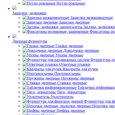
Петли рояльные
Защелки, задвижки
Защелки межкомнатные
Защелки дверные
Засовы, задвижк
Фиксаторы ро
Дверная фурнитура
Глазки дверные
Доводчики дверные
Упоры дверные
Фурнитура дл
Ответные планки
Квадраты для ручек
Противосъемы
Пружины дверные
Стяжки дверные
Таблички информац
Тяги, девиаторы
Уплотнитель
Фурнитура для ф
Цепочки две
Цифры дверные