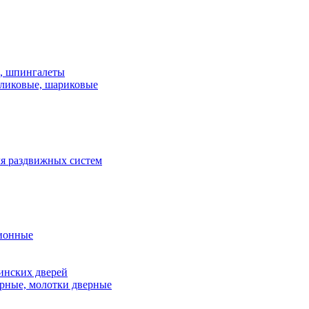
и, шпингалеты
ликовые, шариковые
я раздвижных систем
ионные
инских дверей
рные, молотки дверные