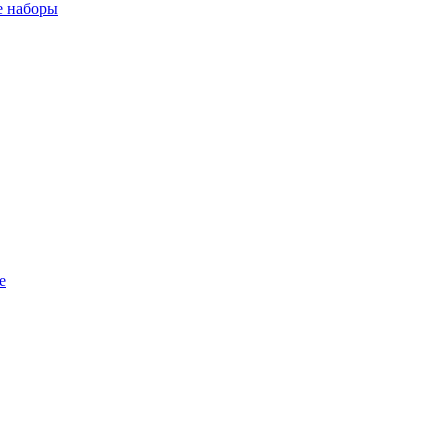
 наборы
е