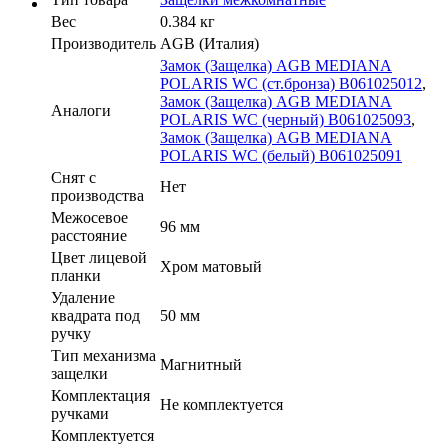
Вес
0.384 кг
Производитель
AGB (Италия)
Замок (Защелка) AGB MEDIANA
POLARIS WC (ст.бронза) B061025012
,
Замок (Защелка) AGB MEDIANA
Аналоги
POLARIS WC (черный) B061025093
,
Замок (Защелка) AGB MEDIANA
POLARIS WC (белый) B061025091
Cнят с
Нет
производства
Межосевое
96 мм
расстояние
Цвет лицевой
Хром матовый
планки
Удаление
квадрата под
50 мм
ручку
Тип механизма
Магнитный
защелки
Комплектация
Не комплектуется
ручками
Комплектуется