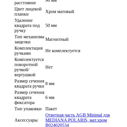
96 мм
расстояние
Цвет лицевой
Хром матовый
планки
Удаление
квадрата под
50 мм
ручку
Тип механизма
Магнитный
защелки
Комплектация
Не комплектуется
ручками
Комплектуется
поворотной
Нет
ручкой/
вертушкой
Размер сечения
8 мм
квадрата ручки
Размер сечения
квадрата
6 мм
фиксатора
Тип упаковки
Пакет
Ответная часть AGB Minimal для
Аксессуары
MEDIANA POLARIS, мат.хром
В024020534