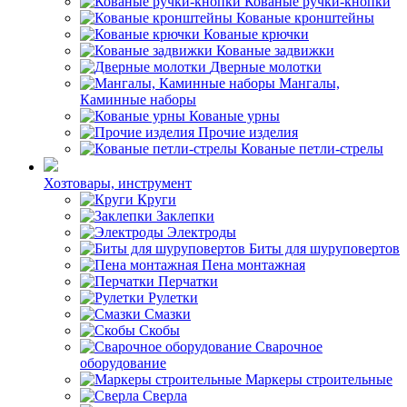
Кованые ручки-кнопки
Кованые кронштейны
Кованые крючки
Кованые задвижки
Дверные молотки
Мангалы,
Каминные наборы
Кованые урны
Прочие изделия
Кованые петли-стрелы
Хозтовары, инструмент
Круги
Заклепки
Электроды
Биты для шуруповертов
Пена монтажная
Перчатки
Рулетки
Смазки
Скобы
Сварочное
оборудование
Маркеры строительные
Сверла