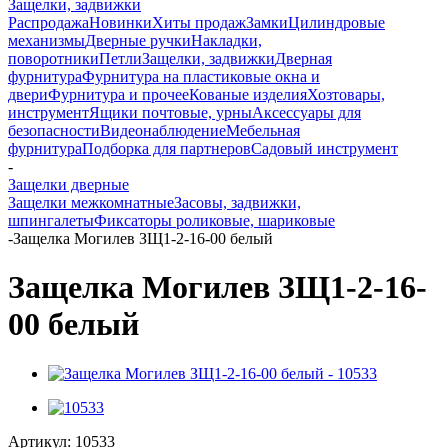
Защелки, задвижки
Распродажа
Новинки
Хиты продаж
Замки
Цилиндровые
механизмы
Дверные ручки
Накладки,
поворотники
Петли
Защелки, задвижки
Дверная
фурнитура
Фурнитура на пластиковые окна и
двери
Фурнитура и прочее
Кованые изделия
Хозтовары,
инструмент
Ящики почтовые, урны
Аксессуары для
безопасности
Видеонаблюдение
Мебельная
фурнитура
Подборка для партнеров
Садовый инструмент
-
Защелки дверные
Защелки межкомнатные
Засовы, задвижки,
шпингалеты
Фиксаторы роликовые, шариковые
-
Защелка Могилев ЗЩ1-2-16-00 белый
Защелка Могилев ЗЩ1-2-16-
00 белый
Артикул:
10533