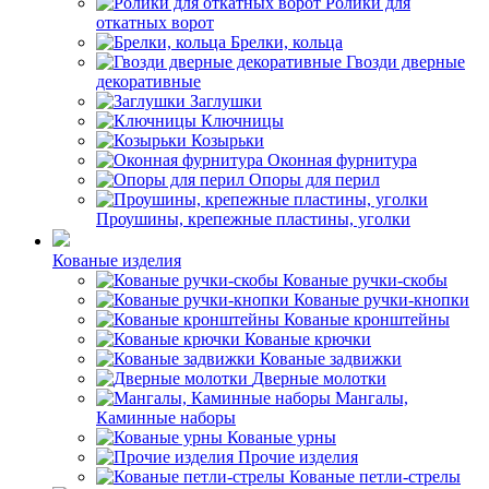
Ролики для
откатных ворот
Брелки, кольца
Гвозди дверные
декоративные
Заглушки
Ключницы
Козырьки
Оконная фурнитура
Опоры для перил
Проушины, крепежные пластины, уголки
Кованые изделия
Кованые ручки-скобы
Кованые ручки-кнопки
Кованые кронштейны
Кованые крючки
Кованые задвижки
Дверные молотки
Мангалы,
Каминные наборы
Кованые урны
Прочие изделия
Кованые петли-стрелы