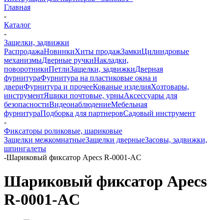
Главная
-
Каталог
-
Защелки, задвижки
Распродажа
Новинки
Хиты продаж
Замки
Цилиндровые
механизмы
Дверные ручки
Накладки,
поворотники
Петли
Защелки, задвижки
Дверная
фурнитура
Фурнитура на пластиковые окна и
двери
Фурнитура и прочее
Кованые изделия
Хозтовары,
инструмент
Ящики почтовые, урны
Аксессуары для
безопасности
Видеонаблюдение
Мебельная
фурнитура
Подборка для партнеров
Садовый инструмент
-
Фиксаторы роликовые, шариковые
Защелки межкомнатные
Защелки дверные
Засовы, задвижки,
шпингалеты
-
Шариковый фиксатор Apecs R-0001-AC
Шариковый фиксатор Apecs
R-0001-AC