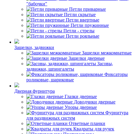
"бабочки"
Петли приварные
Петли скрытые
Петли ввертные
Петли пружинные
Петли - стрелы
Петли рояльные
Защелки, задвижки
Защелки межкомнатные
Защелки дверные
Засовы,
задвижки, шпингалеты
Фиксаторы
роликовые, шариковые
Дверная фурнитура
Глазки дверные
Доводчики дверные
Упоры дверные
Фурнитура
для раздвижных систем
Ответные планки
Квадраты для ручек