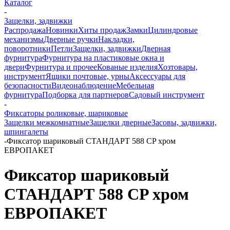
Каталог
-
Защелки, задвижки
Распродажа
Новинки
Хиты продаж
Замки
Цилиндровые
механизмы
Дверные ручки
Накладки,
поворотники
Петли
Защелки, задвижки
Дверная
фурнитура
Фурнитура на пластиковые окна и
двери
Фурнитура и прочее
Кованые изделия
Хозтовары,
инструмент
Ящики почтовые, урны
Аксессуары для
безопасности
Видеонаблюдение
Мебельная
фурнитура
Подборка для партнеров
Садовый инструмент
-
Фиксаторы роликовые, шариковые
Защелки межкомнатные
Защелки дверные
Засовы, задвижки,
шпингалеты
-
Фиксатор шариковый СТАНДАРТ 588 CP хром
ЕВРОПАКЕТ
Фиксатор шариковый
СТАНДАРТ 588 CP хром
ЕВРОПАКЕТ