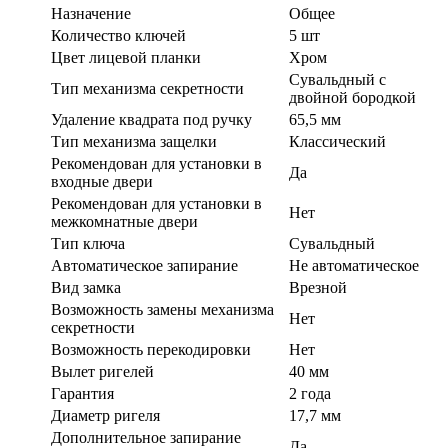
Назначение
Общее
Количество ключей
5 шт
Цвет лицевой планки
Хром
Сувальдный с
Тип механизма секретности
двойной бородкой
Удаление квадрата под ручку
65,5 мм
Тип механизма защелки
Классический
Рекомендован для установки в
Да
входные двери
Рекомендован для установки в
Нет
межкомнатные двери
Тип ключа
Сувальдный
Автоматическое запирание
Не автоматическое
Вид замка
Врезной
Возможность замены механизма
Нет
секретности
Возможность перекодировки
Нет
Вылет ригелей
40 мм
Гарантия
2 года
Диаметр ригеля
17,7 мм
Дополнительное запирание
Да