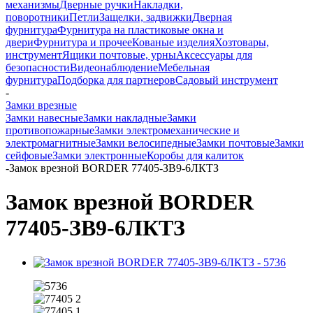
механизмы
Дверные ручки
Накладки,
поворотники
Петли
Защелки, задвижки
Дверная
фурнитура
Фурнитура на пластиковые окна и
двери
Фурнитура и прочее
Кованые изделия
Хозтовары,
инструмент
Ящики почтовые, урны
Аксессуары для
безопасности
Видеонаблюдение
Мебельная
фурнитура
Подборка для партнеров
Садовый инструмент
-
Замки врезные
Замки навесные
Замки накладные
Замки
противопожарные
Замки электромеханические и
электромагнитные
Замки велосипедные
Замки почтовые
Замки
сейфовые
Замки электронные
Коробы для калиток
-
Замок врезной BORDER 77405-ЗВ9-6ЛКТЗ
Замок врезной BORDER
77405-ЗВ9-6ЛКТЗ