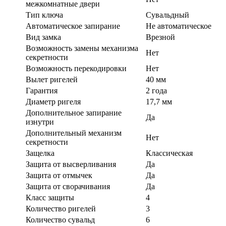
межкомнатные двери
Тип ключа
Сувальдный
Автоматическое запирание
Не автоматическое
Вид замка
Врезной
Возможность замены механизма
Нет
секретности
Возможность перекодировки
Нет
Вылет ригелей
40 мм
Гарантия
2 года
Диаметр ригеля
17,7 мм
Дополнительное запирание
Да
изнутри
Дополнительный механизм
Нет
секретности
Защелка
Классическая
Защита от высверливания
Да
Защита от отмычек
Да
Защита от сворачивания
Да
Класс защиты
4
Количество ригелей
3
Количество сувальд
6