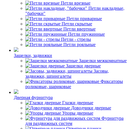
Петли врезные
Петли накладные,
"бабочки"
Петли приварные
Петли скрытые
Петли ввертные
Петли пружинные
Петли - стрелы
Петли рояльные
Защелки, задвижки
Защелки межкомнатные
Защелки дверные
Засовы,
задвижки, шпингалеты
Фиксаторы
роликовые, шариковые
Дверная фурнитура
Глазки дверные
Доводчики дверные
Упоры дверные
Фурнитура
для раздвижных систем
Ответные планки