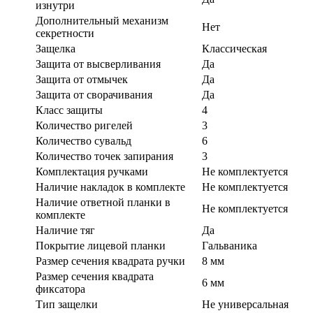
изнутри
Дополнительный механизм
Нет
секретности
Защелка
Классическая
Защита от высверливания
Да
Защита от отмычек
Да
Защита от сворачивания
Да
Класс защиты
4
Количество ригелей
3
Количество сувальд
6
Количество точек запирания
3
Комплектация ручками
Не комплектуется
Наличие накладок в комплекте
Не комплектуется
Наличие ответной планки в
Не комплектуется
комплекте
Наличие тяг
Да
Покрытие лицевой планки
Гальваника
Размер сечения квадрата ручки
8 мм
Размер сечения квадрата
6 мм
фиксатора
Тип защелки
Не универсальная