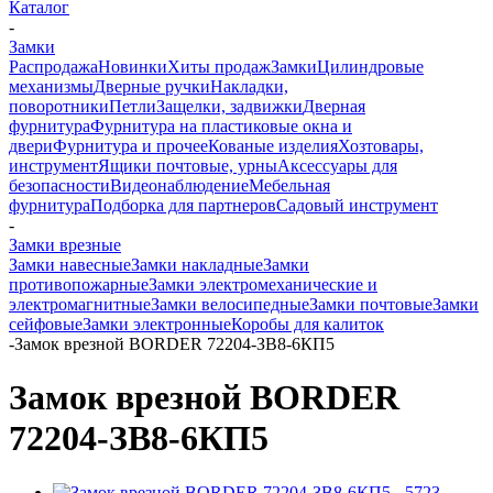
Каталог
-
Замки
Распродажа
Новинки
Хиты продаж
Замки
Цилиндровые
механизмы
Дверные ручки
Накладки,
поворотники
Петли
Защелки, задвижки
Дверная
фурнитура
Фурнитура на пластиковые окна и
двери
Фурнитура и прочее
Кованые изделия
Хозтовары,
инструмент
Ящики почтовые, урны
Аксессуары для
безопасности
Видеонаблюдение
Мебельная
фурнитура
Подборка для партнеров
Садовый инструмент
-
Замки врезные
Замки навесные
Замки накладные
Замки
противопожарные
Замки электромеханические и
электромагнитные
Замки велосипедные
Замки почтовые
Замки
сейфовые
Замки электронные
Коробы для калиток
-
Замок врезной BORDER 72204-ЗВ8-6КП5
Замок врезной BORDER
72204-ЗВ8-6КП5