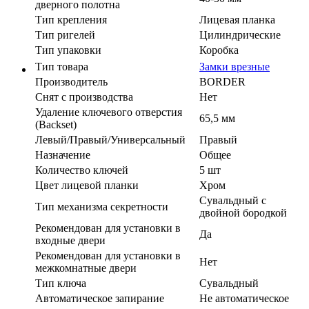
дверного полотна
Тип крепления
Лицевая планка
Тип ригелей
Цилиндрические
Тип упаковки
Коробка
Тип товара
Замки врезные
Производитель
BORDER
Cнят с производства
Нет
Удаление ключевого отверстия
65,5 мм
(Backset)
Левый/Правый/Универсальный
Правый
Назначение
Общее
Количество ключей
5 шт
Цвет лицевой планки
Хром
Сувальдный с
Тип механизма секретности
двойной бородкой
Рекомендован для установки в
Да
входные двери
Рекомендован для установки в
Нет
межкомнатные двери
Тип ключа
Сувальдный
Автоматическое запирание
Не автоматическое