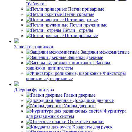
"бабочки"
Петли приварные
Петли скрытые
Петли ввертные
Петли пружинные
Петли - стрелы
Петли рояльные
Защелки, задвижки
Защелки межкомнатные
Защелки дверные
Засовы,
задвижки, шпингалеты
Фиксаторы
роликовые, шариковые
Дверная фурнитура
Глазки дверные
Доводчики дверные
Упоры дверные
Фурнитура
для раздвижных систем
Ответные планки
Квадраты для ручек