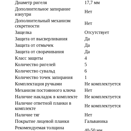
Диаметр ригеля
17,7 мм
Дополнительное запирание
Нет
изнутри
Дополнительный механизм
Нет
секретности
Защелка
Отсутствует
Защита от высверливания
Да
Защита от отмычек
Да
Защита от сворачивания
Да
Класс защиты
4
Количество ригелей
5
Количество сувальд
6
Количество точек запирания
1
Комплектация ручками
Не комплектуется
Механизм постоянного ключа
Нет
Наличие накладок в комплекте
Не комплектуется
Наличие ответной планки в
Не комплектуется
комплекте
Наличие тяг
Нет
Покрытие лицевой планки
Гальваника
Рекомендуемая толщина
40-50 мм