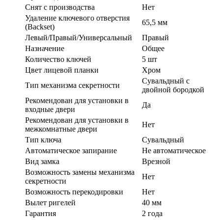
Cнят с производства
Нет
Удаление ключевого отверстия
65,5 мм
(Backset)
Левый/Правый/Универсальный
Правый
Назначение
Общее
Количество ключей
5 шт
Цвет лицевой планки
Хром
Сувальдный с
Тип механизма секретности
двойной бородкой
Рекомендован для установки в
Да
входные двери
Рекомендован для установки в
Нет
межкомнатные двери
Тип ключа
Сувальдный
Автоматическое запирание
Не автоматическое
Вид замка
Врезной
Возможность замены механизма
Нет
секретности
Возможность перекодировки
Нет
Вылет ригелей
40 мм
Гарантия
2 года