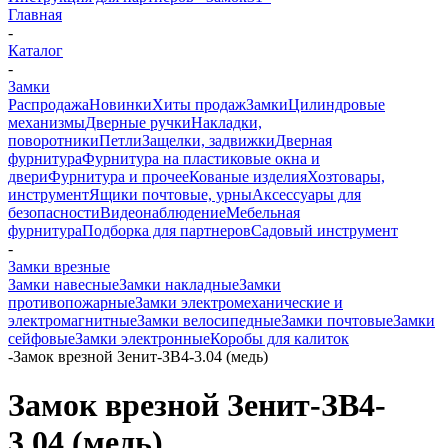
Главная
-
Каталог
-
Замки
Распродажа
Новинки
Хиты продаж
Замки
Цилиндровые
механизмы
Дверные ручки
Накладки,
поворотники
Петли
Защелки, задвижки
Дверная
фурнитура
Фурнитура на пластиковые окна и
двери
Фурнитура и прочее
Кованые изделия
Хозтовары,
инструмент
Ящики почтовые, урны
Аксессуары для
безопасности
Видеонаблюдение
Мебельная
фурнитура
Подборка для партнеров
Садовый инструмент
-
Замки врезные
Замки навесные
Замки накладные
Замки
противопожарные
Замки электромеханические и
электромагнитные
Замки велосипедные
Замки почтовые
Замки
сейфовые
Замки электронные
Коробы для калиток
-
Замок врезной Зенит-ЗВ4-3.04 (медь)
Замок врезной Зенит-ЗВ4-
3.04 (медь)