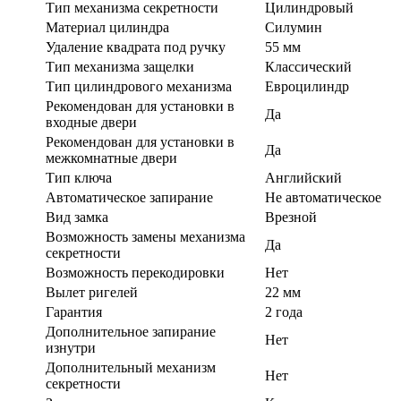
Тип механизма секретности
Цилиндровый
Материал цилиндра
Силумин
Удаление квадрата под ручку
55 мм
Тип механизма защелки
Классический
Тип цилиндрового механизма
Евроцилиндр
Рекомендован для установки в
Да
входные двери
Рекомендован для установки в
Да
межкомнатные двери
Тип ключа
Английский
Автоматическое запирание
Не автоматическое
Вид замка
Врезной
Возможность замены механизма
Да
секретности
Возможность перекодировки
Нет
Вылет ригелей
22 мм
Гарантия
2 года
Дополнительное запирание
Нет
изнутри
Дополнительный механизм
Нет
секретности