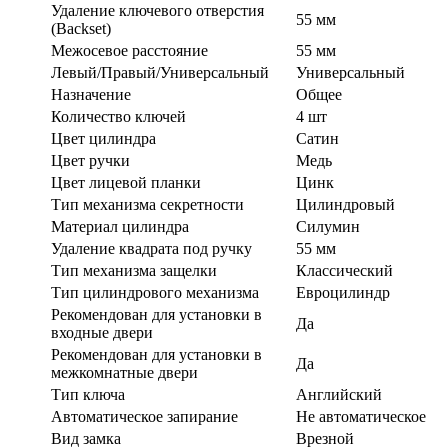
Удаление ключевого отверстия
55 мм
(Backset)
Межосевое расстояние
55 мм
Левый/Правый/Универсальный
Универсальный
Назначение
Общее
Количество ключей
4 шт
Цвет цилиндра
Сатин
Цвет ручки
Медь
Цвет лицевой планки
Цинк
Тип механизма секретности
Цилиндровый
Материал цилиндра
Силумин
Удаление квадрата под ручку
55 мм
Тип механизма защелки
Классический
Тип цилиндрового механизма
Евроцилиндр
Рекомендован для установки в
Да
входные двери
Рекомендован для установки в
Да
межкомнатные двери
Тип ключа
Английский
Автоматическое запирание
Не автоматическое
Вид замка
Врезной