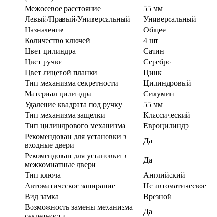
Межосевое расстояние
55 мм
Левый/Правый/Универсальный
Универсальный
Назначение
Общее
Количество ключей
4 шт
Цвет цилиндра
Сатин
Цвет ручки
Серебро
Цвет лицевой планки
Цинк
Тип механизма секретности
Цилиндровый
Материал цилиндра
Силумин
Удаление квадрата под ручку
55 мм
Тип механизма защелки
Классический
Тип цилиндрового механизма
Евроцилиндр
Рекомендован для установки в
Да
входные двери
Рекомендован для установки в
Да
межкомнатные двери
Тип ключа
Английский
Автоматическое запирание
Не автоматическое
Вид замка
Врезной
Возможность замены механизма
Да
секретности