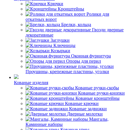
Крючки
Кронштейны
Ролики для
откатных ворот
Брелки, кольца
Гвозди дверные
декоративные
Заглушки
Ключницы
Козырьки
Оконная фурнитура
Опоры для перил
Проушины, крепежные пластины, уголки
Кованые изделия
Кованые ручки-скобы
Кованые ручки-кнопки
Кованые кронштейны
Кованые крючки
Кованые задвижки
Дверные молотки
Мангалы,
Каминные наборы
Кованые урны