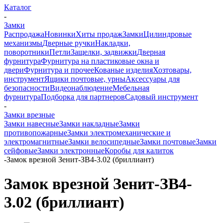
Каталог
-
Замки
Распродажа
Новинки
Хиты продаж
Замки
Цилиндровые
механизмы
Дверные ручки
Накладки,
поворотники
Петли
Защелки, задвижки
Дверная
фурнитура
Фурнитура на пластиковые окна и
двери
Фурнитура и прочее
Кованые изделия
Хозтовары,
инструмент
Ящики почтовые, урны
Аксессуары для
безопасности
Видеонаблюдение
Мебельная
фурнитура
Подборка для партнеров
Садовый инструмент
-
Замки врезные
Замки навесные
Замки накладные
Замки
противопожарные
Замки электромеханические и
электромагнитные
Замки велосипедные
Замки почтовые
Замки
сейфовые
Замки электронные
Коробы для калиток
-
Замок врезной Зенит-ЗВ4-3.02 (бриллиант)
Замок врезной Зенит-ЗВ4-
3.02 (бриллиант)