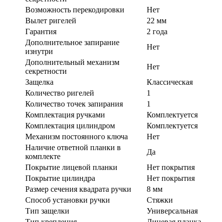
Возможность перекодировки
Нет
Вылет ригелей
22 мм
Гарантия
2 года
Дополнительное запирание
Нет
изнутри
Дополнительный механизм
Нет
секретности
Защелка
Классическая
Количество ригелей
1
Количество точек запирания
1
Комплектация ручками
Комплектуется
Комплектация цилиндром
Комплектуется
Механизм постоянного ключа
Нет
Наличие ответной планки в
Да
комплекте
Покрытие лицевой планки
Нет покрытия
Покрытие цилиндра
Нет покрытия
Размер сечения квадрата ручки
8 мм
Способ установки ручки
Стяжки
Тип защелки
Универсальная
Тип крепления
Лицевая планка