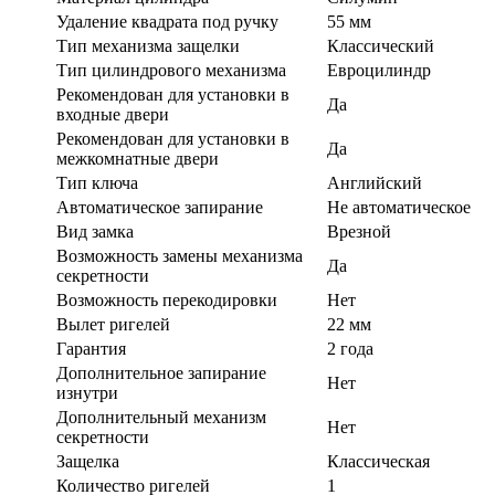
Удаление квадрата под ручку
55 мм
Тип механизма защелки
Классический
Тип цилиндрового механизма
Евроцилиндр
Рекомендован для установки в
Да
входные двери
Рекомендован для установки в
Да
межкомнатные двери
Тип ключа
Английский
Автоматическое запирание
Не автоматическое
Вид замка
Врезной
Возможность замены механизма
Да
секретности
Возможность перекодировки
Нет
Вылет ригелей
22 мм
Гарантия
2 года
Дополнительное запирание
Нет
изнутри
Дополнительный механизм
Нет
секретности
Защелка
Классическая
Количество ригелей
1