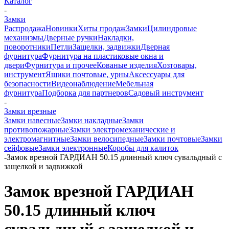
Каталог
-
Замки
Распродажа
Новинки
Хиты продаж
Замки
Цилиндровые
механизмы
Дверные ручки
Накладки,
поворотники
Петли
Защелки, задвижки
Дверная
фурнитура
Фурнитура на пластиковые окна и
двери
Фурнитура и прочее
Кованые изделия
Хозтовары,
инструмент
Ящики почтовые, урны
Аксессуары для
безопасности
Видеонаблюдение
Мебельная
фурнитура
Подборка для партнеров
Садовый инструмент
-
Замки врезные
Замки навесные
Замки накладные
Замки
противопожарные
Замки электромеханические и
электромагнитные
Замки велосипедные
Замки почтовые
Замки
сейфовые
Замки электронные
Коробы для калиток
-
Замок врезной ГАРДИАН 50.15 длинный ключ сувальдный с
защелкой и задвижкой
Замок врезной ГАРДИАН
50.15 длинный ключ