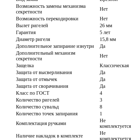
Возможность замены механизма
Нет
секретности
Возможность перекодировки
Нет
Вылет ригелей
26 мм
Гарантия
5 лет
Диаметр ригеля
15,8 мм
Дополнительное запирание изнутри
Да
Дополнительный механизм
Нет
секретности
Защелка
Классическая
Защита от высверливания
Да
Защита от отмычек
Да
Защита от сворачивания
Да
Класс по ГОСТ
4
Количество ригелей
3
Количество сувальд
8
Количество точек запирания
1
Не
Комплектация ручками
комплектуется
Не
Наличие накладок в комплекте
комплектуется