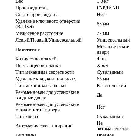
Вес
1.8 кг
Производитель
ГАРДИАН
Cнят с производства
Нет
Удаление ключевого отверстия
65 мм
(Backset)
Межосевое расстояние
77 мм
Левый/Правый/Универсальный
Универсальный
Металлические
Назначение
двери
Количество ключей
4 шт
Цвет лицевой планки
Хром
Тип механизма секретности
Сувальдный
Удаление квадрата под ручку
65 мм
Тип механизма защелки
Классический
Рекомендован для установки в
Да
входные двери
Рекомендован для установки в
Нет
межкомнатные двери
Тип ключа
Сувальдный
Не
Автоматическое запирание
автоматическое
Вид замка
Врезной