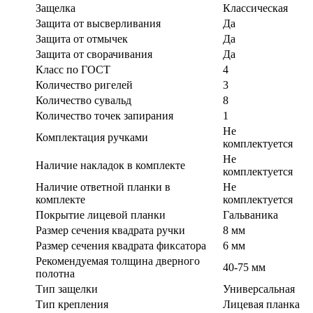
Защелка
Классическая
Защита от высверливания
Да
Защита от отмычек
Да
Защита от сворачивания
Да
Класс по ГОСТ
4
Количество ригелей
3
Количество сувальд
8
Количество точек запирания
1
Не
Комплектация ручками
комплектуется
Не
Наличие накладок в комплекте
комплектуется
Наличие ответной планки в
Не
комплекте
комплектуется
Покрытие лицевой планки
Гальваника
Размер сечения квадрата ручки
8 мм
Размер сечения квадрата фиксатора
6 мм
Рекомендуемая толщина дверного
40-75 мм
полотна
Тип защелки
Универсальная
Тип крепления
Лицевая планка