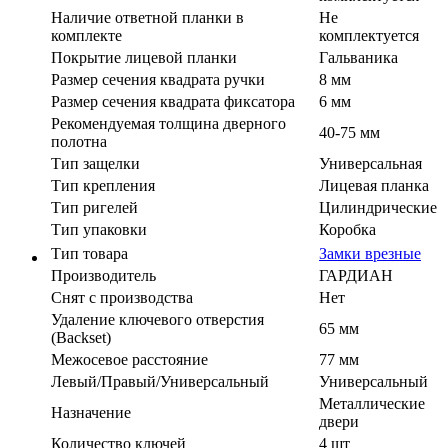
Наличие ответной планки в
Не
комплекте
комплектуется
Покрытие лицевой планки
Гальваника
Размер сечения квадрата ручки
8 мм
Размер сечения квадрата фиксатора
6 мм
Рекомендуемая толщина дверного
40-75 мм
полотна
Тип защелки
Универсальная
Тип крепления
Лицевая планка
Тип ригелей
Цилиндрические
Тип упаковки
Коробка
Тип товара
Замки врезные
Производитель
ГАРДИАН
Cнят с производства
Нет
Удаление ключевого отверстия
65 мм
(Backset)
Межосевое расстояние
77 мм
Левый/Правый/Универсальный
Универсальный
Металлические
Назначение
двери
Количество ключей
4 шт