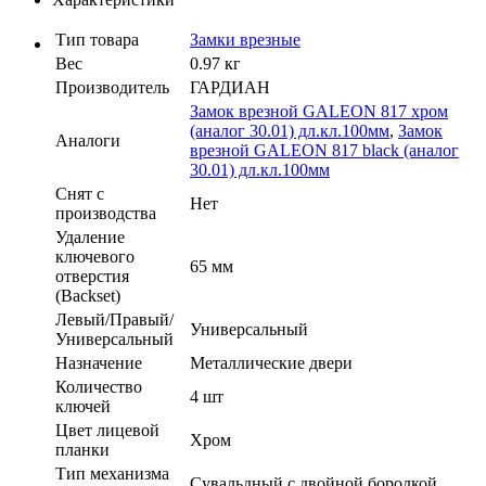
Тип товара
Замки врезные
Вес
0.97 кг
Производитель
ГАРДИАН
Замок врезной GALEON 817 хром
(аналог 30.01) дл.кл.100мм
,
Замок
Аналоги
врезной GALEON 817 black (аналог
30.01) дл.кл.100мм
Cнят с
Нет
производства
Удаление
ключевого
65 мм
отверстия
(Backset)
Левый/Правый/
Универсальный
Универсальный
Назначение
Металлические двери
Количество
4 шт
ключей
Цвет лицевой
Хром
планки
Тип механизма
Сувальдный с двойной бородкой