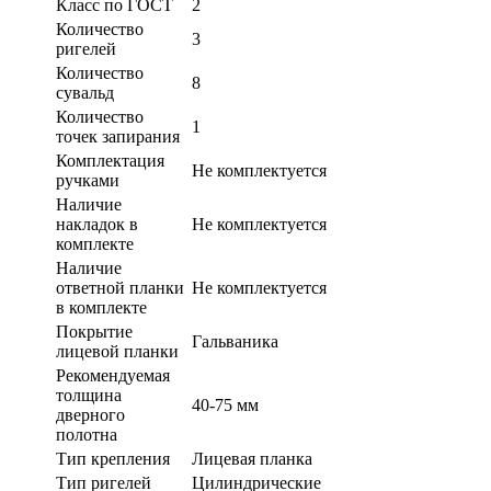
Класс по ГОСТ
2
Количество
3
ригелей
Количество
8
сувальд
Количество
1
точек запирания
Комплектация
Не комплектуется
ручками
Наличие
накладок в
Не комплектуется
комплекте
Наличие
ответной планки
Не комплектуется
в комплекте
Покрытие
Гальваника
лицевой планки
Рекомендуемая
толщина
40-75 мм
дверного
полотна
Тип крепления
Лицевая планка
Тип ригелей
Цилиндрические