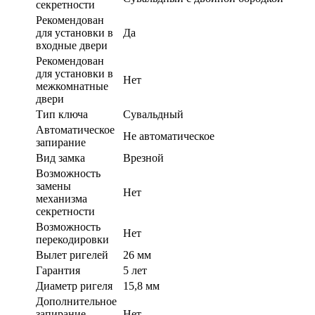
секретности
Рекомендован
для установки в
Да
входные двери
Рекомендован
для установки в
Нет
межкомнатные
двери
Тип ключа
Сувальдный
Автоматическое
Не автоматическое
запирание
Вид замка
Врезной
Возможность
замены
Нет
механизма
секретности
Возможность
Нет
перекодировки
Вылет ригелей
26 мм
Гарантия
5 лет
Диаметр ригеля
15,8 мм
Дополнительное
запирание
Нет