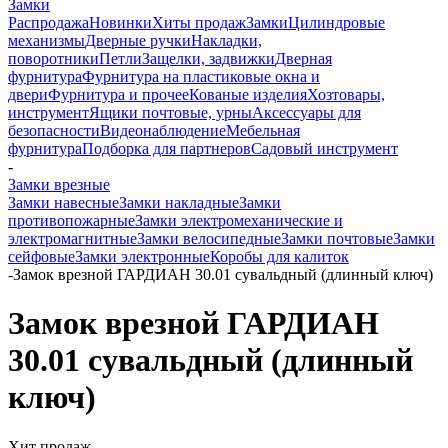
Замки
Распродажа
Новинки
Хиты продаж
Замки
Цилиндровые
механизмы
Дверные ручки
Накладки,
поворотники
Петли
Защелки, задвижки
Дверная
фурнитура
Фурнитура на пластиковые окна и
двери
Фурнитура и прочее
Кованые изделия
Хозтовары,
инструмент
Ящики почтовые, урны
Аксессуары для
безопасности
Видеонаблюдение
Мебельная
фурнитура
Подборка для партнеров
Садовый инструмент
-
Замки врезные
Замки навесные
Замки накладные
Замки
противопожарные
Замки электромеханические и
электромагнитные
Замки велосипедные
Замки почтовые
Замки
сейфовые
Замки электронные
Коробы для калиток
-
Замок врезной ГАРДИАН 30.01 сувальдный (длинный ключ)
Замок врезной ГАРДИАН
30.01 сувальдный (длинный
ключ)
Хит продаж