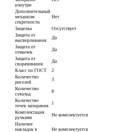
изнутри
Дополнительный
механизм
Нет
секретности
Защелка
Отсутствует
Защита от
Да
высверливания
Защита от
Да
отмычек
Защита от
Да
сворачивания
Класс по ГОСТ
2
Количество
3
ригелей
Количество
8
сувальд
Количество
1
точек запирания
Комплектация
Не комплектуется
ручками
Наличие
накладок в
Не комплектуется