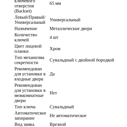
ключевого
65 мм
отверстия
(Backset)
Левый/Правый/
Универсальный
Универсальный
Назначение
Металлические двери
Количество
4 шт
ключей
Цвет лицевой
Хром
планки
Тип механизма
Сувальдный с двойной бородкой
секретности
Рекомендован
для установки в
Да
входные двери
Рекомендован
для установки в
Нет
межкомнатные
двери
Тип ключа
Сувальдный
Автоматическое
Не автоматическое
запирание
Вид замка
Врезной