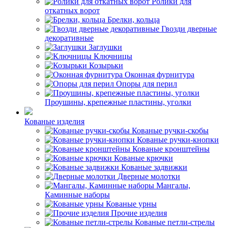
Ролики для
откатных ворот
Брелки, кольца
Гвозди дверные
декоративные
Заглушки
Ключницы
Козырьки
Оконная фурнитура
Опоры для перил
Проушины, крепежные пластины, уголки
Кованые изделия
Кованые ручки-скобы
Кованые ручки-кнопки
Кованые кронштейны
Кованые крючки
Кованые задвижки
Дверные молотки
Мангалы,
Каминные наборы
Кованые урны
Прочие изделия
Кованые петли-стрелы