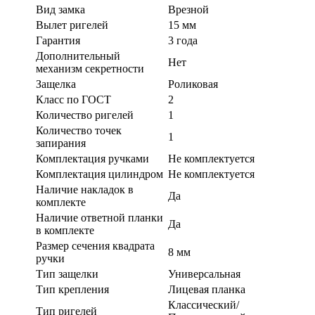
Вид замка
Врезной
Вылет ригелей
15 мм
Гарантия
3 года
Дополнительный
Нет
механизм секретности
Защелка
Роликовая
Класс по ГОСТ
2
Количество ригелей
1
Количество точек
1
запирания
Комплектация ручками
Не комплектуется
Комплектация цилиндром
Не комплектуется
Наличие накладок в
Да
комплекте
Наличие ответной планки
Да
в комплекте
Размер сечения квадрата
8 мм
ручки
Тип защелки
Универсальная
Тип крепления
Лицевая планка
Классический/
Тип ригелей