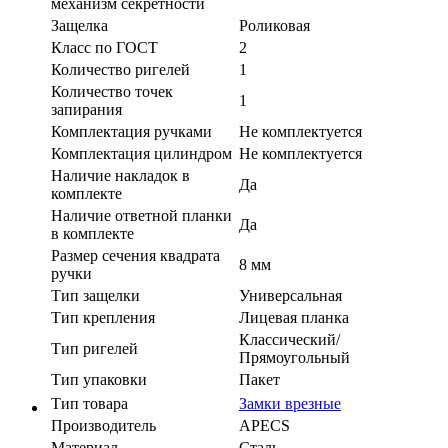
механизм секретности
Защелка
Роликовая
Класс по ГОСТ
2
Количество ригелей
1
Количество точек
1
запирания
Комплектация ручками
Не комплектуется
Комплектация цилиндром
Не комплектуется
Наличие накладок в
Да
комплекте
Наличие ответной планки
Да
в комплекте
Размер сечения квадрата
8 мм
ручки
Тип защелки
Универсальная
Тип крепления
Лицевая планка
Классический/
Тип ригелей
Прямоугольный
Тип упаковки
Пакет
Тип товара
Замки врезные
Производитель
APECS
Материал
Сталь