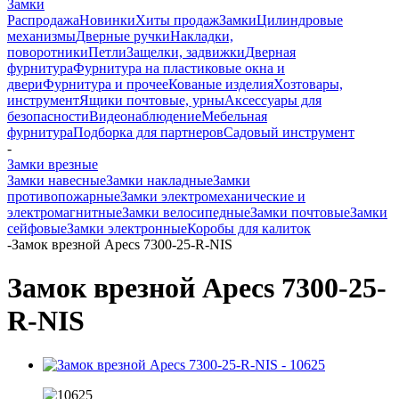
Замки
Распродажа
Новинки
Хиты продаж
Замки
Цилиндровые
механизмы
Дверные ручки
Накладки,
поворотники
Петли
Защелки, задвижки
Дверная
фурнитура
Фурнитура на пластиковые окна и
двери
Фурнитура и прочее
Кованые изделия
Хозтовары,
инструмент
Ящики почтовые, урны
Аксессуары для
безопасности
Видеонаблюдение
Мебельная
фурнитура
Подборка для партнеров
Садовый инструмент
-
Замки врезные
Замки навесные
Замки накладные
Замки
противопожарные
Замки электромеханические и
электромагнитные
Замки велосипедные
Замки почтовые
Замки
сейфовые
Замки электронные
Коробы для калиток
-
Замок врезной Apecs 7300-25-R-NIS
Замок врезной Apecs 7300-25-
R-NIS