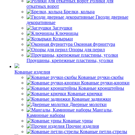
Ролики для
откатных ворот
Брелки, кольца
Гвозди дверные
декоративные
Заглушки
Ключницы
Козырьки
Оконная фурнитура
Опоры для перил
Проушины, крепежные пластины, уголки
Кованые изделия
Кованые ручки-скобы
Кованые ручки-кнопки
Кованые кронштейны
Кованые крючки
Кованые задвижки
Дверные молотки
Мангалы,
Каминные наборы
Кованые урны
Прочие изделия
Кованые петли-стрелы