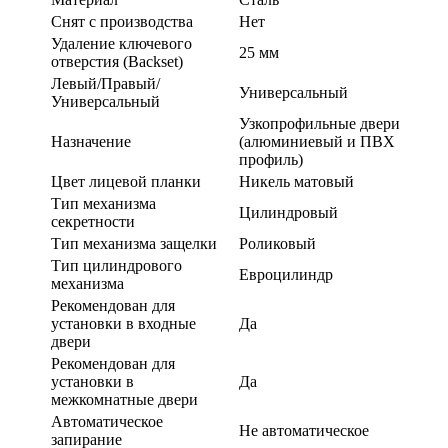
Cнят с производства
Нет
Удаление ключевого
25 мм
отверстия (Backset)
Левый/Правый/
Универсальный
Универсальный
Узкопрофильные двери
Назначение
(алюминиевый и ПВХ
профиль)
Цвет лицевой планки
Никель матовый
Тип механизма
Цилиндровый
секретности
Тип механизма защелки
Роликовый
Тип цилиндрового
Евроцилиндр
механизма
Рекомендован для
установки в входные
Да
двери
Рекомендован для
установки в
Да
межкомнатные двери
Автоматическое
Не автоматическое
запирание