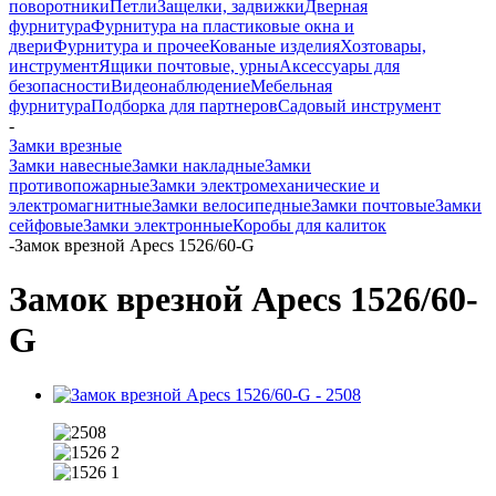
поворотники
Петли
Защелки, задвижки
Дверная
фурнитура
Фурнитура на пластиковые окна и
двери
Фурнитура и прочее
Кованые изделия
Хозтовары,
инструмент
Ящики почтовые, урны
Аксессуары для
безопасности
Видеонаблюдение
Мебельная
фурнитура
Подборка для партнеров
Садовый инструмент
-
Замки врезные
Замки навесные
Замки накладные
Замки
противопожарные
Замки электромеханические и
электромагнитные
Замки велосипедные
Замки почтовые
Замки
сейфовые
Замки электронные
Коробы для калиток
-
Замок врезной Apecs 1526/60-G
Замок врезной Apecs 1526/60-
G