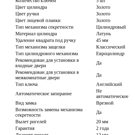
Количество ключей
5 шт
Цвет цилиндра
Золото
Цвет ручки
Золото
Цвет лицевой планки
Золото
Тип механизма секретности
Цилиндровый
Материал цилиндра
Латунь
Удаление квадрата под ручку
45 мм
Тип механизма защелки
Классический
Тип цилиндрового механизма
Евроцилиндр
Рекомендован для установки в
Да
входные двери
Рекомендован для установки в
Да
межкомнатные двери
Тип ключа
Английский
Не
Автоматическое запирание
автоматическое
Вид замка
Врезной
Возможность замены механизма
Да
секретности
Вылет ригелей
20 мм
Гарантия
2 года
Диаметр ригеля
12 мм