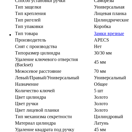
Способ установки ручки
Саморезы
Тип защелки
Универсальная
Тип крепления
Лицевая планка
Тип ригелей
Цилиндрические
Тип упаковки
Коробка
Тип товара
Замки врезные
Производитель
APECS
Cнят с производства
Нет
Типоразмер цилиндра
30/30 мм
Удаление ключевого отверстия
45 мм
(Backset)
Межосевое расстояние
70 мм
Левый/Правый/Универсальный
Универсальный
Назначение
Общее
Количество ключей
5 шт
Цвет цилиндра
Золото
Цвет ручки
Золото
Цвет лицевой планки
Золото
Тип механизма секретности
Цилиндровый
Материал цилиндра
Латунь
Удаление квадрата под ручку
45 мм