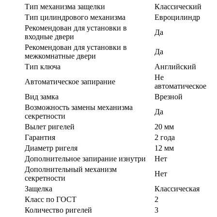
Тип механизма защелки
Классический
Тип цилиндрового механизма
Евроцилиндр
Рекомендован для установки в
Да
входные двери
Рекомендован для установки в
Да
межкомнатные двери
Тип ключа
Английский
Не
Автоматическое запирание
автоматическое
Вид замка
Врезной
Возможность замены механизма
Да
секретности
Вылет ригелей
20 мм
Гарантия
2 года
Диаметр ригеля
12 мм
Дополнительное запирание изнутри
Нет
Дополнительный механизм
Нет
секретности
Защелка
Классическая
Класс по ГОСТ
2
Количество ригелей
3