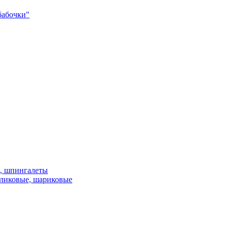
бабочки"
и, шпингалеты
ликовые, шариковые