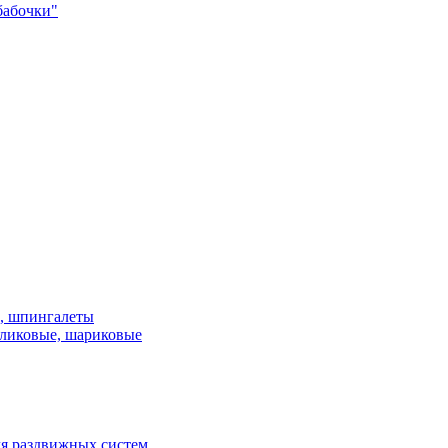
бабочки"
и, шпингалеты
ликовые, шариковые
я раздвижных систем