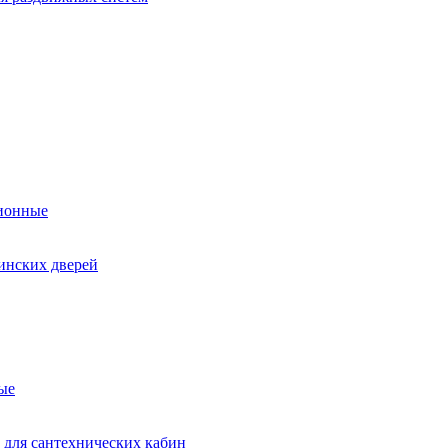
ионные
инских дверей
ые
 для сантехнических кабин