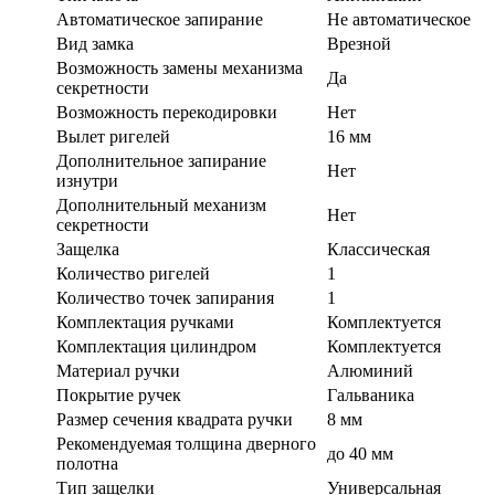
Автоматическое запирание
Не автоматическое
Вид замка
Врезной
Возможность замены механизма
Да
секретности
Возможность перекодировки
Нет
Вылет ригелей
16 мм
Дополнительное запирание
Нет
изнутри
Дополнительный механизм
Нет
секретности
Защелка
Классическая
Количество ригелей
1
Количество точек запирания
1
Комплектация ручками
Комплектуется
Комплектация цилиндром
Комплектуется
Материал ручки
Алюминий
Покрытие ручек
Гальваника
Размер сечения квадрата ручки
8 мм
Рекомендуемая толщина дверного
до 40 мм
полотна
Тип защелки
Универсальная