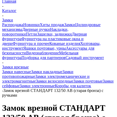
Главная
-
Каталог
-
Замки
Распродажа
Новинки
Хиты продаж
Замки
Цилиндровые
механизмы
Дверные ручки
Накладки,
поворотники
Петли
Защелки, задвижки
Дверная
фурнитура
Фурнитура на пластиковые окна и
двери
Фурнитура и прочее
Кованые изделия
Хозтовары,
инструмент
Ящики почтовые, урны
Аксессуары для
безопасности
Видеонаблюдение
Мебельная
фурнитура
Подборка для партнеров
Садовый инструмент
-
Замки врезные
Замки навесные
Замки накладные
Замки
противопожарные
Замки электромеханические и
электромагнитные
Замки велосипедные
Замки почтовые
Замки
сейфовые
Замки электронные
Коробы для калиток
-
Замок врезной СТАНДАРТ 132/50 AB (старая бронза) с
ручками
Замок врезной СТАНДАРТ