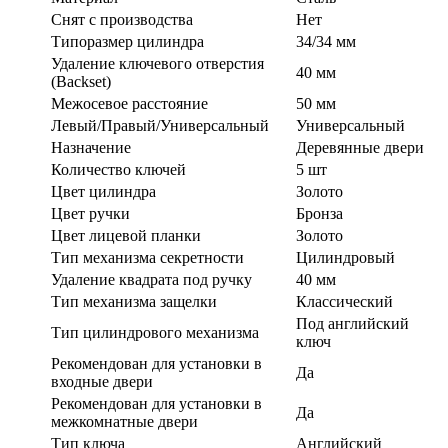
Cнят с производства
Нет
Типоразмер цилиндра
34/34 мм
Удаление ключевого отверстия
40 мм
(Backset)
Межосевое расстояние
50 мм
Левый/Правый/Универсальный
Универсальный
Назначение
Деревянные двери
Количество ключей
5 шт
Цвет цилиндра
Золото
Цвет ручки
Бронза
Цвет лицевой планки
Золото
Тип механизма секретности
Цилиндровый
Удаление квадрата под ручку
40 мм
Тип механизма защелки
Классический
Под английский
Тип цилиндрового механизма
ключ
Рекомендован для установки в
Да
входные двери
Рекомендован для установки в
Да
межкомнатные двери
Тип ключа
Английский