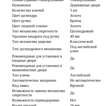
Назначение
Деревянные двери
Количество ключей
5 шт
Цвет цилиндра
Золото
Цвет ручки
Бронза
Цвет лицевой планки
Золото
Тип механизма секретности
Цилиндровый
Удаление квадрата под ручку
40 мм
Тип механизма защелки
Классический
Под английский
Тип цилиндрового механизма
ключ
Рекомендован для установки в
Да
входные двери
Рекомендован для установки в
Да
межкомнатные двери
Тип ключа
Английский
Автоматическое запирание
Не автоматическое
Вид замка
Врезной
Возможность замены механизма
Да
секретности
Возможность перекодировки
Нет
Вылет ригелей
16 мм