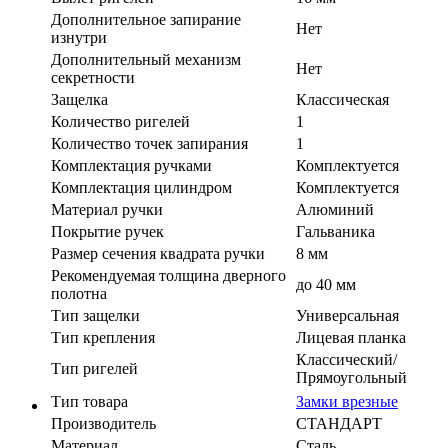
Дополнительное запирание
Нет
изнутри
Дополнительный механизм
Нет
секретности
Защелка
Классическая
Количество ригелей
1
Количество точек запирания
1
Комплектация ручками
Комплектуется
Комплектация цилиндром
Комплектуется
Материал ручки
Алюминий
Покрытие ручек
Гальваника
Размер сечения квадрата ручки
8 мм
Рекомендуемая толщина дверного
до 40 мм
полотна
Тип защелки
Универсальная
Тип крепления
Лицевая планка
Классический/
Тип ригелей
Прямоугольный
Тип товара
Замки врезные
Производитель
СТАНДАРТ
Материал
Сталь