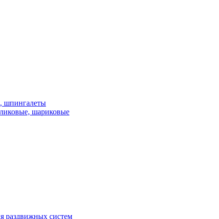
и, шпингалеты
ликовые, шариковые
я раздвижных систем