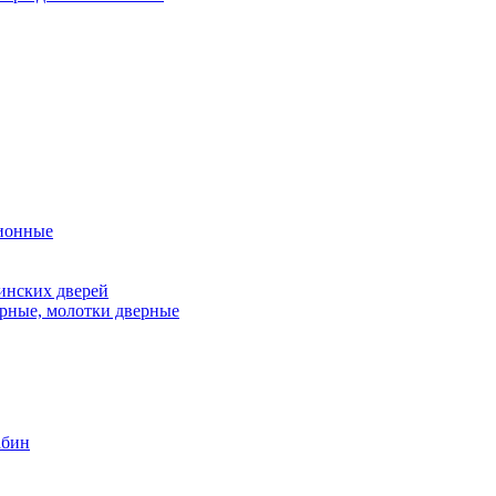
ионные
инских дверей
рные, молотки дверные
абин