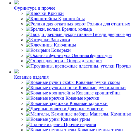
Фурнитура и прочее
Крючки
Кронштейны
Ролики для откатных
Брелки, кольца
Гвозди дверные д
Заглушки
Ключницы
Козырьки
Оконная фурнитура
Опоры для перил
Проуши
Кованые изделия
Кованые ручки-скобы
Кованые ручки-кнопки
Кованые кронштейны
Кованые крючки
Кованые задвижки
Дверные молотки
Мангалы, Каминные
Кованые урны
Прочие изделия
Кованые петли-стрелы