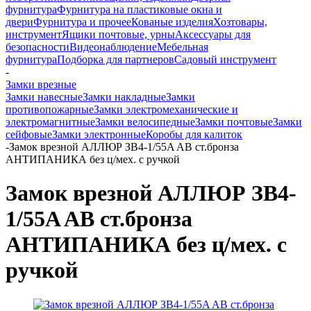
фурнитура
Фурнитура на пластиковые окна и
двери
Фурнитура и прочее
Кованые изделия
Хозтовары,
инструмент
Ящики почтовые, урны
Аксессуары для
безопасности
Видеонаблюдение
Мебельная
фурнитура
Подборка для партнеров
Садовый инструмент
-
Замки врезные
Замки навесные
Замки накладные
Замки
противопожарные
Замки электромеханические и
электромагнитные
Замки велосипедные
Замки почтовые
Замки
сейфовые
Замки электронные
Коробы для калиток
-
Замок врезной АЛЛЮР ЗВ4-1/55A AB ст.бронза
АНТИПАНИКА без ц/мех. с ручкой
Замок врезной АЛЛЮР ЗВ4-
1/55A AB ст.бронза
АНТИПАНИКА без ц/мех. с
ручкой