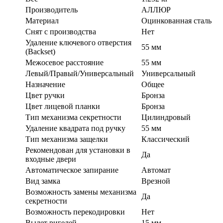
Производитель
АЛЛЮР
Материал
Оцинкованная сталь
Cнят с производства
Нет
Удаление ключевого отверстия
55 мм
(Backset)
Межосевое расстояние
55 мм
Левый/Правый/Универсальный
Универсальный
Назначение
Общее
Цвет ручки
Бронза
Цвет лицевой планки
Бронза
Тип механизма секретности
Цилиндровый
Удаление квадрата под ручку
55 мм
Тип механизма защелки
Классический
Рекомендован для установки в
Да
входные двери
Автоматическое запирание
Автомат
Вид замка
Врезной
Возможность замены механизма
Да
секретности
Возможность перекодировки
Нет
Вылет ригелей
15 мм