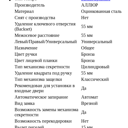
Производитель
АЛЛЮР
Материал
Оцинкованная сталь
Cнят с производства
Нет
Удаление ключевого отверстия
55 мм
(Backset)
Межосевое расстояние
55 мм
Левый/Правый/Универсальный
Универсальный
Назначение
Общее
Цвет ручки
Бронза
Цвет лицевой планки
Бронза
Тип механизма секретности
Цилиндровый
Удаление квадрата под ручку
55 мм
Тип механизма защелки
Классический
Рекомендован для установки в
Да
входные двери
Автоматическое запирание
Автомат
Вид замка
Врезной
Возможность замены механизма
Да
секретности
Возможность перекодировки
Нет
Вылет ригелей
15 мм