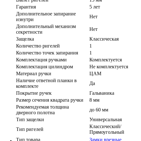
Гарантия
5 лет
Дополнительное запирание
Нет
изнутри
Дополнительный механизм
Нет
секретности
Защелка
Классическая
Количество ригелей
1
Количество точек запирания
1
Комплектация ручками
Комплектуется
Комплектация цилиндром
Не комплектуется
Материал ручки
ЦАМ
Наличие ответной планки в
Да
комплекте
Покрытие ручек
Гальваника
Размер сечения квадрата ручки
8 мм
Рекомендуемая толщина
до 60 мм
дверного полотна
Тип защелки
Универсальная
Классический/
Тип ригелей
Прямоугольный
Тип товара
Замки врезные