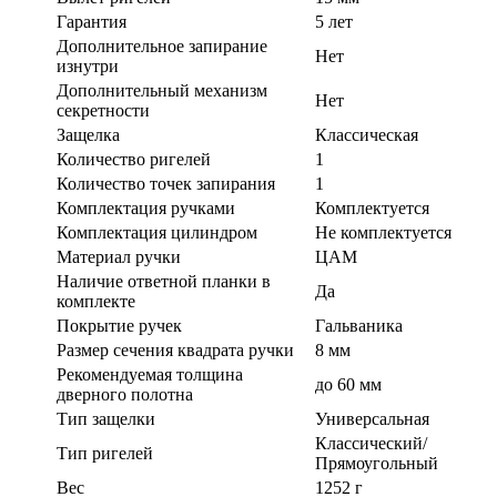
Гарантия
5 лет
Дополнительное запирание
Нет
изнутри
Дополнительный механизм
Нет
секретности
Защелка
Классическая
Количество ригелей
1
Количество точек запирания
1
Комплектация ручками
Комплектуется
Комплектация цилиндром
Не комплектуется
Материал ручки
ЦАМ
Наличие ответной планки в
Да
комплекте
Покрытие ручек
Гальваника
Размер сечения квадрата ручки
8 мм
Рекомендуемая толщина
до 60 мм
дверного полотна
Тип защелки
Универсальная
Классический/
Тип ригелей
Прямоугольный
Вес
1252 г