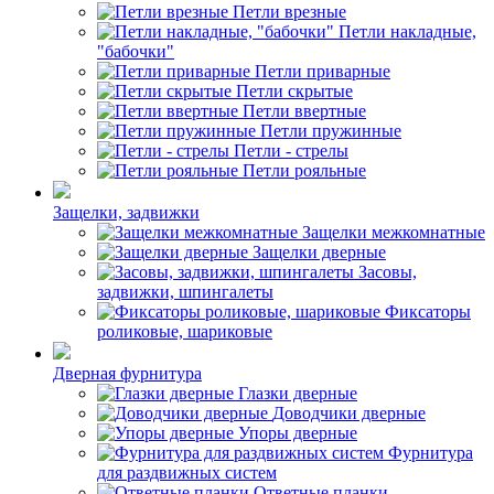
Петли врезные
Петли накладные,
"бабочки"
Петли приварные
Петли скрытые
Петли ввертные
Петли пружинные
Петли - стрелы
Петли рояльные
Защелки, задвижки
Защелки межкомнатные
Защелки дверные
Засовы,
задвижки, шпингалеты
Фиксаторы
роликовые, шариковые
Дверная фурнитура
Глазки дверные
Доводчики дверные
Упоры дверные
Фурнитура
для раздвижных систем
Ответные планки