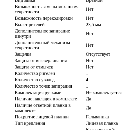
Вид замка
Врезной
Возможность замены механизма
Нет
секретности
Возможность перекодировки
Нет
Вылет ригелей
23,5 мм
Дополнительное запирание
Нет
изнутри
Дополнительный механизм
Нет
секретности
Защелка
Отсутствует
Защита от высверливания
Нет
Защита от отмычек
Нет
Количество ригелей
1
Количество сувальд
4
Количество точек запирания
1
Комплектация ручками
Не комплектуется
Наличие накладок в комплекте
Да
Наличие ответной планки в
Да
комплекте
Покрытие лицевой планки
Гальваника
Тип крепления
Лицевая планка
Классический/