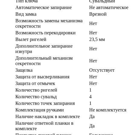
Тип ключа
Сувальдный
Автоматическое запирание
Не автоматическое
Вид замка
Врезной
Возможность замены механизма
Нет
секретности
Возможность перекодировки
Нет
Вылет ригелей
23,5 мм
Дополнительное запирание
Нет
изнутри
Дополнительный механизм
Нет
секретности
Защелка
Отсутствует
Защита от высверливания
Нет
Защита от отмычек
Нет
Количество ригелей
1
Количество сувальд
4
Количество точек запирания
1
Комплектация ручками
Не комплектуется
Наличие накладок в комплекте
Да
Наличие ответной планки в
Да
комплекте