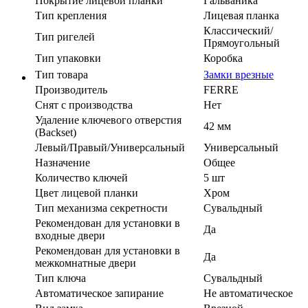
Покрытие лицевой планки
Гальваника
Тип крепления
Лицевая планка
Классический/
Тип ригелей
Прямоугольный
Тип упаковки
Коробка
Тип товара
Замки врезные
Производитель
FERRE
Cнят с производства
Нет
Удаление ключевого отверстия
42 мм
(Backset)
Левый/Правый/Универсальный
Универсальный
Назначение
Общее
Количество ключей
5 шт
Цвет лицевой планки
Хром
Тип механизма секретности
Сувальдный
Рекомендован для установки в
Да
входные двери
Рекомендован для установки в
Да
межкомнатные двери
Тип ключа
Сувальдный
Автоматическое запирание
Не автоматическое