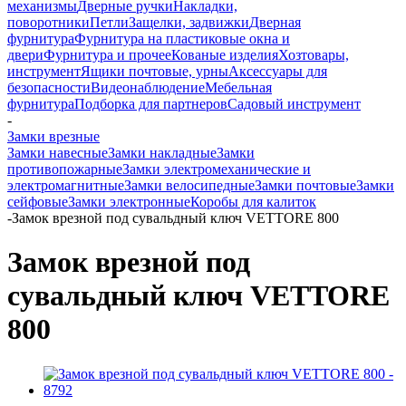
механизмы
Дверные ручки
Накладки,
поворотники
Петли
Защелки, задвижки
Дверная
фурнитура
Фурнитура на пластиковые окна и
двери
Фурнитура и прочее
Кованые изделия
Хозтовары,
инструмент
Ящики почтовые, урны
Аксессуары для
безопасности
Видеонаблюдение
Мебельная
фурнитура
Подборка для партнеров
Садовый инструмент
-
Замки врезные
Замки навесные
Замки накладные
Замки
противопожарные
Замки электромеханические и
электромагнитные
Замки велосипедные
Замки почтовые
Замки
сейфовые
Замки электронные
Коробы для калиток
-
Замок врезной под сувальдный ключ VETTORE 800
Замок врезной под
сувальдный ключ VETTORE
800