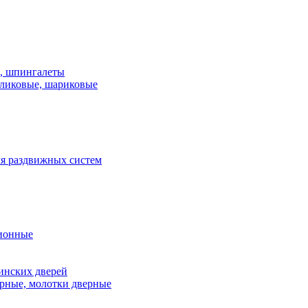
и, шпингалеты
ликовые, шариковые
я раздвижных систем
ионные
инских дверей
рные, молотки дверные