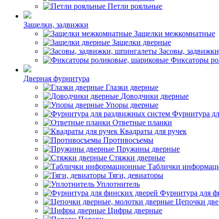
Петли рояльные
Защелки, задвижки
Защелки межкомнатные
Защелки дверные
Засовы, задвижк
Фиксаторы ро
Дверная фурнитура
Глазки дверные
Доводчики дверные
Упоры дверные
Фурнитура дл
Ответные планки
Квадраты для ручек
Противосъемы
Пружины дверные
Стяжки дверные
Таблички информац
Тяги, девиаторы
Уплотнитель
Фурнитура для ф
Цепочки две
Цифры дверные