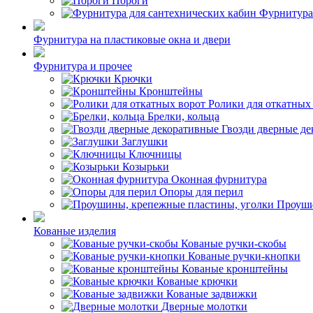
Пороги
Фурнитура
Фурнитура на пластиковые окна и двери
Фурнитура и прочее
Крючки
Кронштейны
Ролики для откатных
Брелки, кольца
Гвозди дверные д
Заглушки
Ключницы
Козырьки
Оконная фурнитура
Опоры для перил
Проуши
Кованые изделия
Кованые ручки-скобы
Кованые ручки-кнопки
Кованые кронштейны
Кованые крючки
Кованые задвижки
Дверные молотки