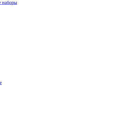
 наборы
е