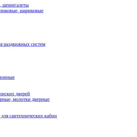
и, шпингалеты
ликовые, шариковые
я раздвижных систем
ионные
инских дверей
рные, молотки дверные
 для сантехнических кабин