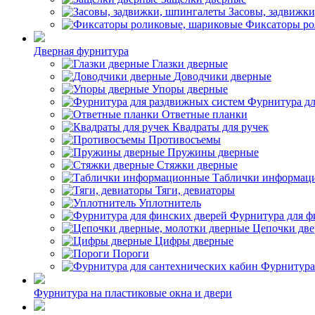
Засовы, задвижк
Фиксаторы ро
Дверная фурнитура
Глазки дверные
Доводчики дверные
Упоры дверные
Фурнитура дл
Ответные планки
Квадраты для ручек
Противосъемы
Пружины дверные
Стяжки дверные
Таблички информац
Тяги, девиаторы
Уплотнитель
Фурнитура для ф
Цепочки две
Цифры дверные
Пороги
Фурнитура
Фурнитура на пластиковые окна и двери