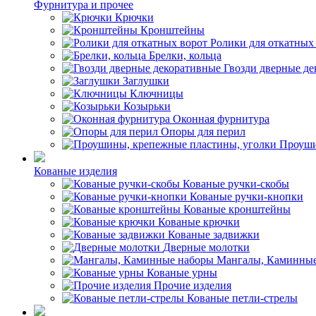
Фурнитура и прочее
Крючки
Кронштейны
Ролики для откатных
Брелки, кольца
Гвозди дверные д
Заглушки
Ключницы
Козырьки
Оконная фурнитура
Опоры для перил
Проуши
Кованые изделия
Кованые ручки-скобы
Кованые ручки-кнопки
Кованые кронштейны
Кованые крючки
Кованые задвижки
Дверные молотки
Мангалы, Каминные
Кованые урны
Прочие изделия
Кованые петли-стрелы