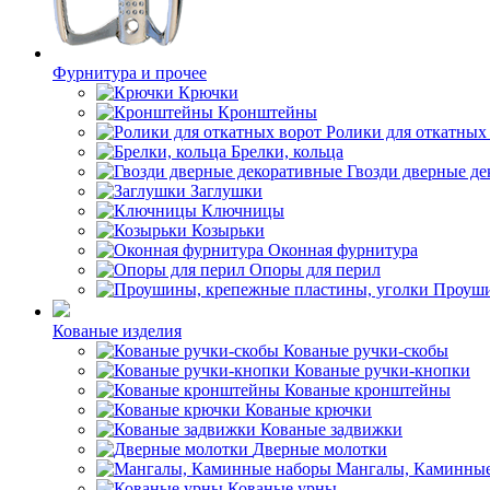
Фурнитура и прочее
Крючки
Кронштейны
Ролики для откатных
Брелки, кольца
Гвозди дверные д
Заглушки
Ключницы
Козырьки
Оконная фурнитура
Опоры для перил
Проуши
Кованые изделия
Кованые ручки-скобы
Кованые ручки-кнопки
Кованые кронштейны
Кованые крючки
Кованые задвижки
Дверные молотки
Мангалы, Каминные
Кованые урны