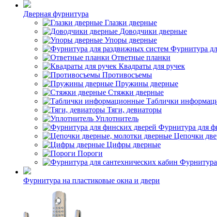
Дверная фурнитура
Глазки дверные
Доводчики дверные
Упоры дверные
Фурнитура дл
Ответные планки
Квадраты для ручек
Противосъемы
Пружины дверные
Стяжки дверные
Таблички информац
Тяги, девиаторы
Уплотнитель
Фурнитура для ф
Цепочки две
Цифры дверные
Пороги
Фурнитура
Фурнитура на пластиковые окна и двери