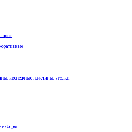
 ворот
екоративные
ны, крепежные пластины, уголки
 наборы