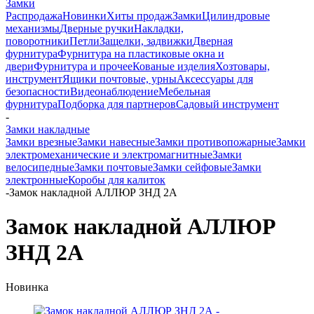
Замки
Распродажа
Новинки
Хиты продаж
Замки
Цилиндровые
механизмы
Дверные ручки
Накладки,
поворотники
Петли
Защелки, задвижки
Дверная
фурнитура
Фурнитура на пластиковые окна и
двери
Фурнитура и прочее
Кованые изделия
Хозтовары,
инструмент
Ящики почтовые, урны
Аксессуары для
безопасности
Видеонаблюдение
Мебельная
фурнитура
Подборка для партнеров
Садовый инструмент
-
Замки накладные
Замки врезные
Замки навесные
Замки противопожарные
Замки
электромеханические и электромагнитные
Замки
велосипедные
Замки почтовые
Замки сейфовые
Замки
электронные
Коробы для калиток
-
Замок накладной АЛЛЮР ЗНД 2А
Замок накладной АЛЛЮР
ЗНД 2А
Новинка