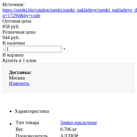
Источник:
https://zamki.biz/catalog/zamki/zamki_nakladnye/zamki_nakladny
q=17290&by=code
Оптовая цена
858
руб.
Розничная цена
944
руб.
В наличии
-
+
В корзину
Купить в 1 клик
Доставка:
Москва
Изменить
Характеристики
Тип товара
Замки накладные
Вес
0.706 кг
Производитель
АЛЛЮР