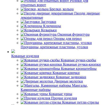
Ролики для
откатных ворот
Брелки, кольца
Гвозди дверные
декоративные
Заглушки
Ключницы
Козырьки
Оконная фурнитура
Опоры для перил
Проушины, крепежные пластины, уголки
Кованые изделия
Кованые ручки-скобы
Кованые ручки-кнопки
Кованые кронштейны
Кованые крючки
Кованые задвижки
Дверные молотки
Мангалы,
Каминные наборы
Кованые урны
Прочие изделия
Кованые петли-стрелы