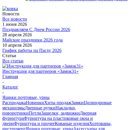
Новости
Все новости
1 июня 2026
Поздравляем С Днем России 2026
28 апреля 2026
Майские праздники 2026 года
10 апреля 2026
График работы на Пасху 2026
Статьи
Все статьи
Инструкция для партнеров «Замок31»
Главная
-
Каталог
-
Ящики почтовые, урны
Распродажа
Новинки
Хиты продаж
Замки
Цилиндровые
механизмы
Дверные ручки
Накладки,
поворотники
Петли
Защелки, задвижки
Дверная
фурнитура
Фурнитура на пластиковые окна и
двери
Фурнитура и прочее
Кованые изделия
Хозтовары,
инструмент
Ящики почтовые, урны
Аксессуары для