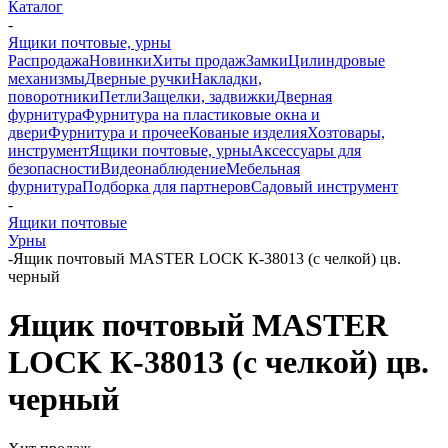
Каталог
-
Ящики почтовые, урны
Распродажа
Новинки
Хиты продаж
Замки
Цилиндровые
механизмы
Дверные ручки
Накладки,
поворотники
Петли
Защелки, задвижки
Дверная
фурнитура
Фурнитура на пластиковые окна и
двери
Фурнитура и прочее
Кованые изделия
Хозтовары,
инструмент
Ящики почтовые, урны
Аксессуары для
безопасности
Видеонаблюдение
Мебельная
фурнитура
Подборка для партнеров
Садовый инструмент
-
Ящики почтовые
Урны
-
Ящик почтовый MASTER LOCK К-38013 (с челкой) цв.
черный
Ящик почтовый MASTER
LOCK К-38013 (с челкой) цв.
черный