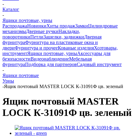
-
Каталог
-
Ящики почтовые, урны
Распродажа
Новинки
Хиты продаж
Замки
Цилиндровые
механизмы
Дверные ручки
Накладки,
поворотники
Петли
Защелки, задвижки
Дверная
фурнитура
Фурнитура на пластиковые окна и
двери
Фурнитура и прочее
Кованые изделия
Хозтовары,
инструмент
Ящики почтовые, урны
Аксессуары для
безопасности
Видеонаблюдение
Мебельная
фурнитура
Подборка для партнеров
Садовый инструмент
-
Ящики почтовые
Урны
-
Ящик почтовый MASTER LOCK К-31091Ф цв. зеленый
Ящик почтовый MASTER
LOCK К-31091Ф цв. зеленый