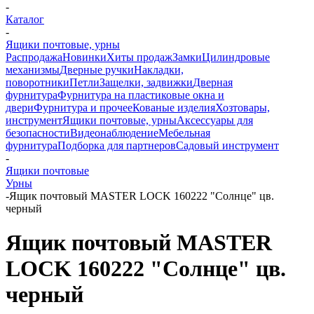
-
Каталог
-
Ящики почтовые, урны
Распродажа
Новинки
Хиты продаж
Замки
Цилиндровые
механизмы
Дверные ручки
Накладки,
поворотники
Петли
Защелки, задвижки
Дверная
фурнитура
Фурнитура на пластиковые окна и
двери
Фурнитура и прочее
Кованые изделия
Хозтовары,
инструмент
Ящики почтовые, урны
Аксессуары для
безопасности
Видеонаблюдение
Мебельная
фурнитура
Подборка для партнеров
Садовый инструмент
-
Ящики почтовые
Урны
-
Ящик почтовый MASTER LOCK 160222 "Солнце" цв.
черный
Ящик почтовый MASTER
LOCK 160222 "Солнце" цв.
черный