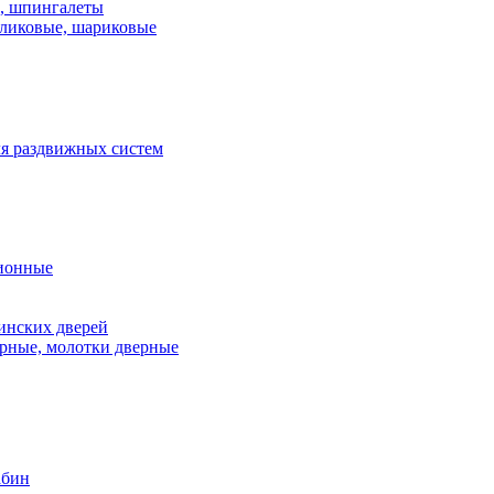
и, шпингалеты
ликовые, шариковые
я раздвижных систем
ионные
инских дверей
рные, молотки дверные
абин