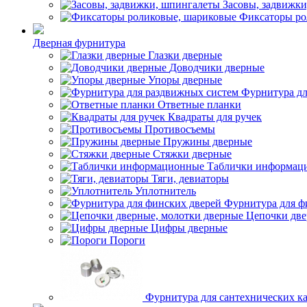
Засовы, задвижк
Фиксаторы ро
Дверная фурнитура
Глазки дверные
Доводчики дверные
Упоры дверные
Фурнитура дл
Ответные планки
Квадраты для ручек
Противосъемы
Пружины дверные
Стяжки дверные
Таблички информац
Тяги, девиаторы
Уплотнитель
Фурнитура для ф
Цепочки две
Цифры дверные
Пороги
Фурнитура для сантехнических к