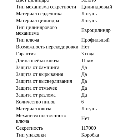
Тип механизма секретности
Цилиндровый
Материал сердечника
Латунь
Материал цилиндра
Латунь
Тип цилиндрового
Евроцилиндр
механизма
Тип ключа
Профильный
Возможность перекодировки
Нет
Гарантия
3 года
Длина шейки ключа
11 мм
Защита от бампинга
Да
Защита от вырывания
Да
Защита от высверливания
Да
Защита от отмычек
Да
Защита от разлома
Да
Количество пинов
6
Материал ключа
Латунь
Механизм постоянного
Нет
ключа
Секретность
117000
Тип упаковки
Коробка