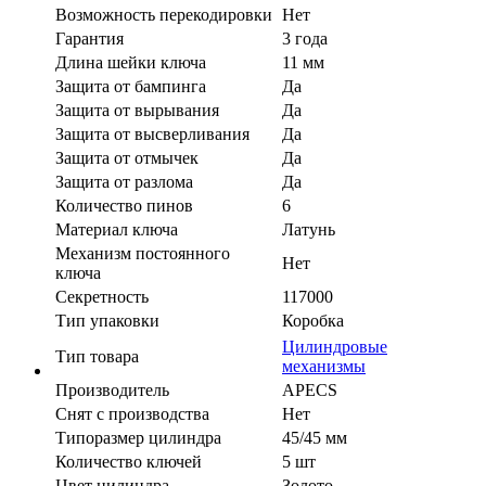
Возможность перекодировки
Нет
Гарантия
3 года
Длина шейки ключа
11 мм
Защита от бампинга
Да
Защита от вырывания
Да
Защита от высверливания
Да
Защита от отмычек
Да
Защита от разлома
Да
Количество пинов
6
Материал ключа
Латунь
Механизм постоянного
Нет
ключа
Секретность
117000
Тип упаковки
Коробка
Цилиндровые
Тип товара
механизмы
Производитель
APECS
Cнят с производства
Нет
Типоразмер цилиндра
45/45 мм
Количество ключей
5 шт
Цвет цилиндра
Золото