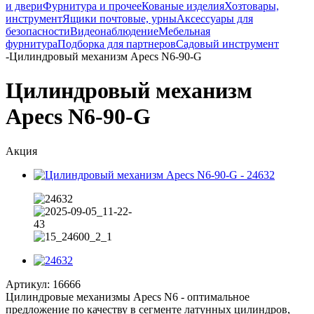
и двери
Фурнитура и прочее
Кованые изделия
Хозтовары,
инструмент
Ящики почтовые, урны
Аксессуары для
безопасности
Видеонаблюдение
Мебельная
фурнитура
Подборка для партнеров
Садовый инструмент
-
Цилиндровый механизм Apecs N6-90-G
Цилиндровый механизм
Apecs N6-90-G
Акция
Артикул:
16666
Цилиндровые механизмы Apecs N6 - оптимальное
предложение по качеству в сегменте латунных цилиндров,