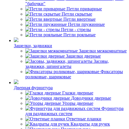
"бабочки"
Петли приварные
Петли скрытые
Петли ввертные
Петли пружинные
Петли - стрелы
Петли рояльные
Защелки, задвижки
Защелки межкомнатные
Защелки дверные
Засовы,
задвижки, шпингалеты
Фиксаторы
роликовые, шариковые
Дверная фурнитура
Глазки дверные
Доводчики дверные
Упоры дверные
Фурнитура
для раздвижных систем
Ответные планки
Квадраты для ручек