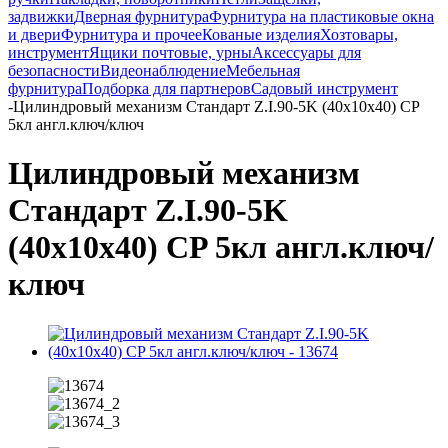
задвижки
Дверная фурнитура
Фурнитура на пластиковые окна
и двери
Фурнитура и прочее
Кованые изделия
Хозтовары,
инструмент
Ящики почтовые, урны
Аксессуары для
безопасности
Видеонаблюдение
Мебельная
фурнитура
Подборка для партнеров
Садовый инструмент
-
Цилиндровый механизм Стандарт Z.I.90-5K (40х10х40) CP
5кл англ.ключ/ключ
Цилиндровый механизм
Стандарт Z.I.90-5K
(40х10х40) CP 5кл англ.ключ/
ключ