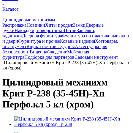
-
Каталог
-
Цилиндровые механизмы
Распродажа
Новинки
Хиты продаж
Замки
Дверные
ручки
Накладки, поворотники
Петли
Защелки,
задвижки
Дверная фурнитура
Фурнитура на пластиковые окна
и двери
Фурнитура и прочее
Кованые изделия
Хозтовары,
инструмент
Ящики почтовые, урны
Аксессуары для
безопасности
Видеонаблюдение
Мебельная
фурнитура
Подборка для партнеров
Садовый инструмент
-
Цилиндровый механихм Крит P-238 (35-45Н)-Хп Перфо.кл 5
кл (хром)
Цилиндровый механихм
Крит P-238 (35-45Н)-Хп
Перфо.кл 5 кл (хром)