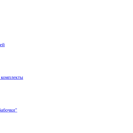
рей
- комплекты
бабочки"