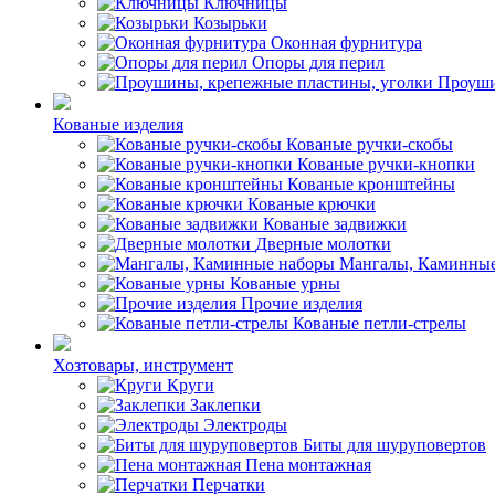
Ключницы
Козырьки
Оконная фурнитура
Опоры для перил
Проуши
Кованые изделия
Кованые ручки-скобы
Кованые ручки-кнопки
Кованые кронштейны
Кованые крючки
Кованые задвижки
Дверные молотки
Мангалы, Каминные
Кованые урны
Прочие изделия
Кованые петли-стрелы
Хозтовары, инструмент
Круги
Заклепки
Электроды
Биты для шуруповертов
Пена монтажная
Перчатки