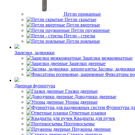
Петли приварные
Петли скрытые
Петли ввертные
Петли пружинные
Петли - стрелы
Петли рояльные
Защелки, задвижки
Защелки межкомнатные
Защелки дверные
Засовы, задвижк
Фиксаторы ро
Дверная фурнитура
Глазки дверные
Доводчики дверные
Упоры дверные
Фурнитура дл
Ответные планки
Квадраты для ручек
Противосъемы
Пружины дверные
Стяжки дверные