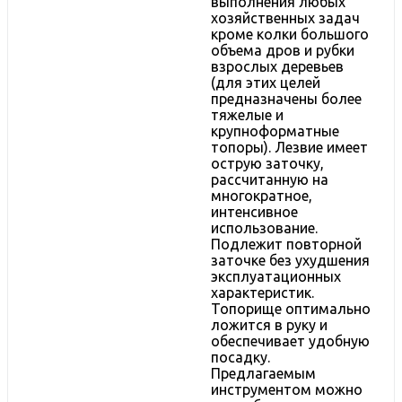
выполнения любых
хозяйственных задач
кроме колки большого
объема дров и рубки
взрослых деревьев
(для этих целей
предназначены более
тяжелые и
крупноформатные
топоры). Лезвие имеет
острую заточку,
рассчитанную на
многократное,
интенсивное
использование.
Подлежит повторной
заточке без ухудшения
эксплуатационных
характеристик.
Топорище оптимально
ложится в руку и
обеспечивает удобную
посадку.
Предлагаемым
инструментом можно