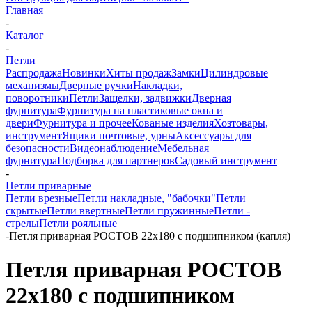
Главная
-
Каталог
-
Петли
Распродажа
Новинки
Хиты продаж
Замки
Цилиндровые
механизмы
Дверные ручки
Накладки,
поворотники
Петли
Защелки, задвижки
Дверная
фурнитура
Фурнитура на пластиковые окна и
двери
Фурнитура и прочее
Кованые изделия
Хозтовары,
инструмент
Ящики почтовые, урны
Аксессуары для
безопасности
Видеонаблюдение
Мебельная
фурнитура
Подборка для партнеров
Садовый инструмент
-
Петли приварные
Петли врезные
Петли накладные, "бабочки"
Петли
скрытые
Петли ввертные
Петли пружинные
Петли -
стрелы
Петли рояльные
-
Петля приварная РОСТОВ 22х180 с подшипником (капля)
Петля приварная РОСТОВ
22х180 с подшипником