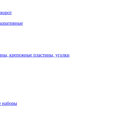
 ворот
екоративные
ны, крепежные пластины, уголки
 наборы