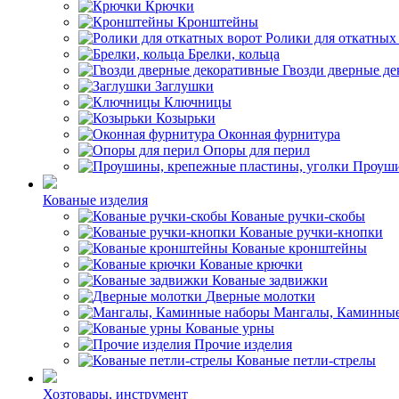
Крючки
Кронштейны
Ролики для откатных
Брелки, кольца
Гвозди дверные д
Заглушки
Ключницы
Козырьки
Оконная фурнитура
Опоры для перил
Проуши
Кованые изделия
Кованые ручки-скобы
Кованые ручки-кнопки
Кованые кронштейны
Кованые крючки
Кованые задвижки
Дверные молотки
Мангалы, Каминные
Кованые урны
Прочие изделия
Кованые петли-стрелы
Хозтовары, инструмент