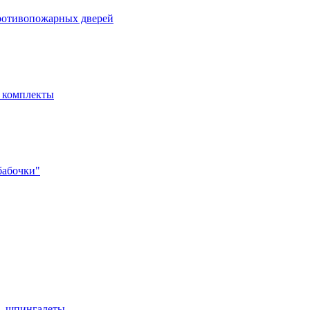
ротивопожарных дверей
- комплекты
бабочки"
и, шпингалеты