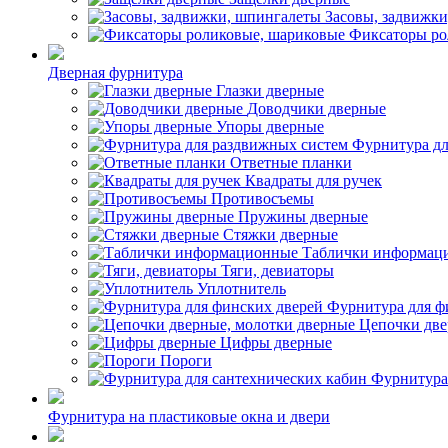
Засовы, задвижк
Фиксаторы ро
Дверная фурнитура
Глазки дверные
Доводчики дверные
Упоры дверные
Фурнитура дл
Ответные планки
Квадраты для ручек
Противосъемы
Пружины дверные
Стяжки дверные
Таблички информац
Тяги, девиаторы
Уплотнитель
Фурнитура для ф
Цепочки две
Цифры дверные
Пороги
Фурнитура
Фурнитура на пластиковые окна и двери