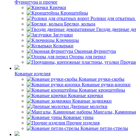
Фурнитура и прочее
Крючки
Кронштейны
Ролики для откатных
Брелки, кольца
Гвозди дверные д
Заглушки
Ключницы
Козырьки
Оконная фурнитура
Опоры для перил
Проуши
Кованые изделия
Кованые ручки-скобы
Кованые ручки-кнопки
Кованые кронштейны
Кованые крючки
Кованые задвижки
Дверные молотки
Мангалы, Каминные
Кованые урны
Прочие изделия
Кованые петли-стрелы