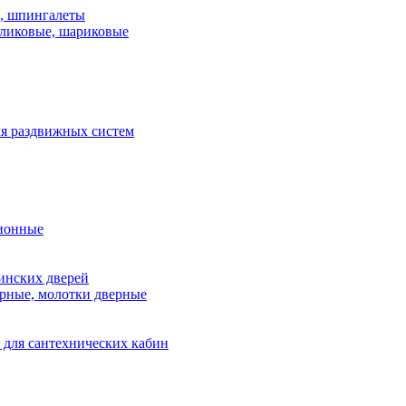
и, шпингалеты
ликовые, шариковые
я раздвижных систем
ионные
инских дверей
рные, молотки дверные
 для сантехнических кабин