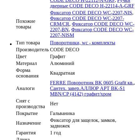
CODE DECO H-22112-A-GRF
,
Ручки
дверные CODE DECO H-22114-A-GRF
Фиксатор CODE DECO WC-2207-NIS
,
Фиксатор CODE DECO WC-2207-
Похожие
CRM/CR
,
Фиксатор CODE DECO WC-
товары
2207-BN
,
Фиксатор CODE DECO WC-
2207-NISM
Тип товара
Поворотники, wc - комплекты
Производитель
CODE DECO
Цвет
Графит
Материал
Алюминий
Форма
Квадратная
основания
FERRE Поворотник BK 0605 Grafit кв.
,
Аналоги
Сантех. завер.АЛЛЮР АРТ BK-S1
MBN/CP (4142) графит/хром
Cнят с
Нет
производства
Покрытие
Гальваника
Фиксатор для защелок, замков,
Назначение
задвижек
Гарантия
1 год
Длина