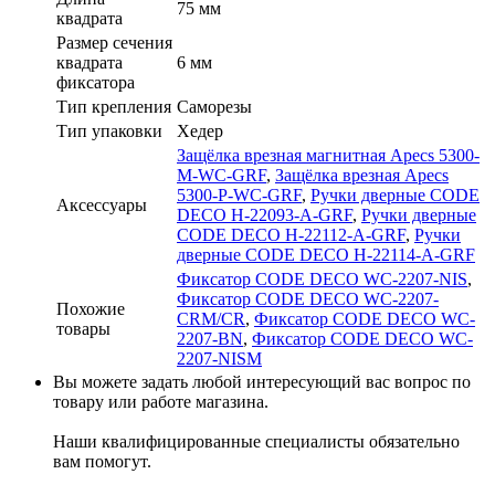
75 мм
квадрата
Размер сечения
квадрата
6 мм
фиксатора
Тип крепления
Саморезы
Тип упаковки
Хедер
Защёлка врезная магнитная Apecs 5300-
M-WC-GRF
,
Защёлка врезная Apecs
5300-P-WC-GRF
,
Ручки дверные CODE
Аксессуары
DECO H-22093-A-GRF
,
Ручки дверные
CODE DECO H-22112-A-GRF
,
Ручки
дверные CODE DECO H-22114-A-GRF
Фиксатор CODE DECO WC-2207-NIS
,
Фиксатор CODE DECO WC-2207-
Похожие
CRM/CR
,
Фиксатор CODE DECO WC-
товары
2207-BN
,
Фиксатор CODE DECO WC-
2207-NISM
Вы можете задать любой интересующий вас вопрос по
товару или работе магазина.
Наши квалифицированные специалисты обязательно
вам помогут.