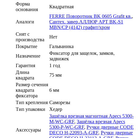
Форма
Квадратная
основания
FERRE Поворотник BK 0605 Grafit кв.
,
Аналоги
Сантех. завер.АЛЛЮР АРТ BK-S1
MBN/CP (4142) графит/хром
Cнят с
Нет
производства
Покрытие
Гальваника
Фиксатор для защелок, замков,
Назначение
задвижек
Гарантия
1 год
Длина
75 мм
квадрата
Размер сечения
квадрата
6 мм
фиксатора
Тип крепления
Саморезы
Тип упаковки
Хедер
Защёлка врезная магнитная Apecs 5300-
M-WC-GRF
,
Защёлка врезная Apecs
5300-P-WC-GRF
,
Ручки дверные CODE
Аксессуары
DECO H-22093-A-GRF
,
Ручки дверные