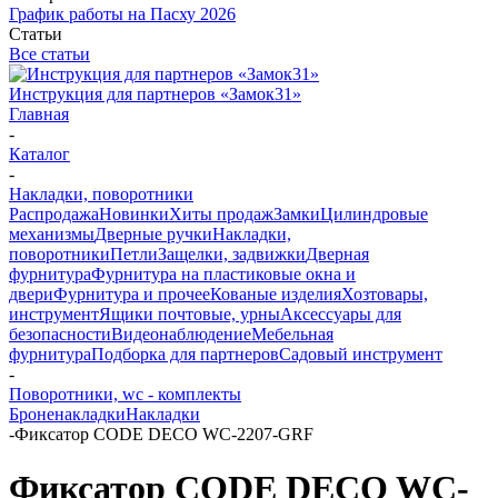
График работы на Пасху 2026
Статьи
Все статьи
Инструкция для партнеров «Замок31»
Главная
-
Каталог
-
Накладки, поворотники
Распродажа
Новинки
Хиты продаж
Замки
Цилиндровые
механизмы
Дверные ручки
Накладки,
поворотники
Петли
Защелки, задвижки
Дверная
фурнитура
Фурнитура на пластиковые окна и
двери
Фурнитура и прочее
Кованые изделия
Хозтовары,
инструмент
Ящики почтовые, урны
Аксессуары для
безопасности
Видеонаблюдение
Мебельная
фурнитура
Подборка для партнеров
Садовый инструмент
-
Поворотники, wc - комплекты
Броненакладки
Накладки
-
Фиксатор CODE DECO WC-2207-GRF
Фиксатор CODE DECO WC-