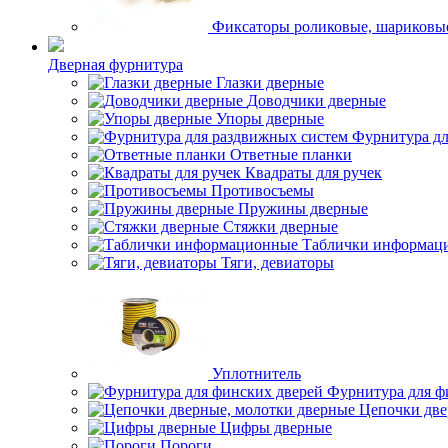
Фиксаторы роликовые, шариковы
Дверная фурнитура
Глазки дверные
Доводчики дверные
Упоры дверные
Фурнитура дл
Ответные планки
Квадраты для ручек
Противосъемы
Пружины дверные
Стяжки дверные
Таблички информац
Тяги, девиаторы
Уплотнитель
Фурнитура для ф
Цепочки две
Цифры дверные
Пороги