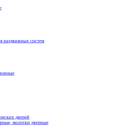
е
я раздвижных систем
ионные
инских дверей
рные, молотки дверные