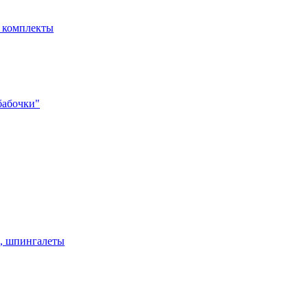
- комплекты
бабочки"
и, шпингалеты