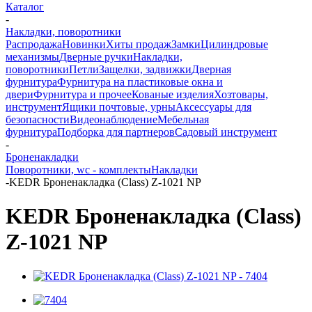
Каталог
-
Накладки, поворотники
Распродажа
Новинки
Хиты продаж
Замки
Цилиндровые
механизмы
Дверные ручки
Накладки,
поворотники
Петли
Защелки, задвижки
Дверная
фурнитура
Фурнитура на пластиковые окна и
двери
Фурнитура и прочее
Кованые изделия
Хозтовары,
инструмент
Ящики почтовые, урны
Аксессуары для
безопасности
Видеонаблюдение
Мебельная
фурнитура
Подборка для партнеров
Садовый инструмент
-
Броненакладки
Поворотники, wc - комплекты
Накладки
-
KEDR Броненакладка (Class) Z-1021 NP
KEDR Броненакладка (Class)
Z-1021 NP