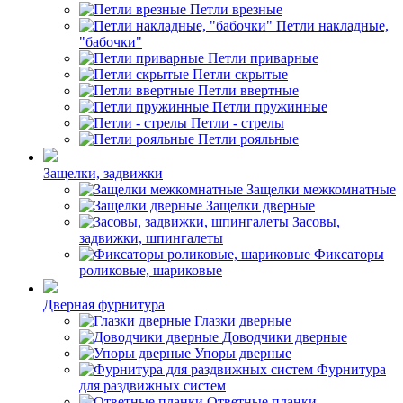
Петли врезные
Петли накладные,
"бабочки"
Петли приварные
Петли скрытые
Петли ввертные
Петли пружинные
Петли - стрелы
Петли рояльные
Защелки, задвижки
Защелки межкомнатные
Защелки дверные
Засовы,
задвижки, шпингалеты
Фиксаторы
роликовые, шариковые
Дверная фурнитура
Глазки дверные
Доводчики дверные
Упоры дверные
Фурнитура
для раздвижных систем
Ответные планки