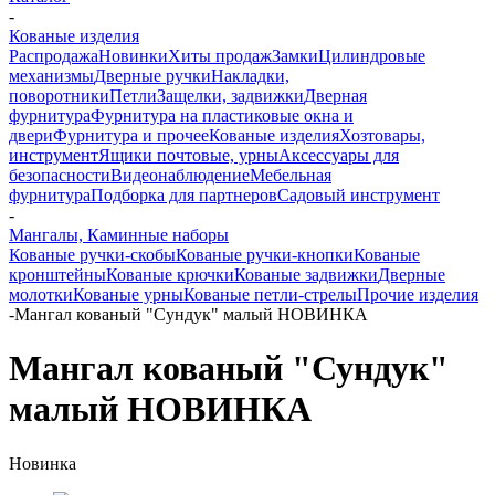
-
Кованые изделия
Распродажа
Новинки
Хиты продаж
Замки
Цилиндровые
механизмы
Дверные ручки
Накладки,
поворотники
Петли
Защелки, задвижки
Дверная
фурнитура
Фурнитура на пластиковые окна и
двери
Фурнитура и прочее
Кованые изделия
Хозтовары,
инструмент
Ящики почтовые, урны
Аксессуары для
безопасности
Видеонаблюдение
Мебельная
фурнитура
Подборка для партнеров
Садовый инструмент
-
Мангалы, Каминные наборы
Кованые ручки-скобы
Кованые ручки-кнопки
Кованые
кронштейны
Кованые крючки
Кованые задвижки
Дверные
молотки
Кованые урны
Кованые петли-стрелы
Прочие изделия
-
Мангал кованый "Сундук" малый НОВИНКА
Мангал кованый "Сундук"
малый НОВИНКА
Новинка