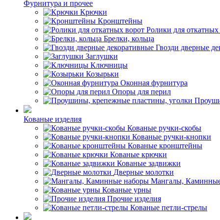
Фурнитура и прочее
Крючки
Кронштейны
Ролики для откатных
Брелки, кольца
Гвозди дверные д
Заглушки
Ключницы
Козырьки
Оконная фурнитура
Опоры для перил
Проуши
Кованые изделия
Кованые ручки-скобы
Кованые ручки-кнопки
Кованые кронштейны
Кованые крючки
Кованые задвижки
Дверные молотки
Мангалы, Каминные
Кованые урны
Прочие изделия
Кованые петли-стрелы