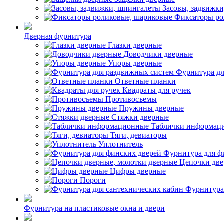
Засовы, задвижк
Фиксаторы ро
Дверная фурнитура
Глазки дверные
Доводчики дверные
Упоры дверные
Фурнитура дл
Ответные планки
Квадраты для ручек
Противосъемы
Пружины дверные
Стяжки дверные
Таблички информац
Тяги, девиаторы
Уплотнитель
Фурнитура для ф
Цепочки две
Цифры дверные
Пороги
Фурнитура
Фурнитура на пластиковые окна и двери