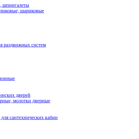
и, шпингалеты
ликовые, шариковые
я раздвижных систем
ионные
инских дверей
рные, молотки дверные
 для сантехнических кабин