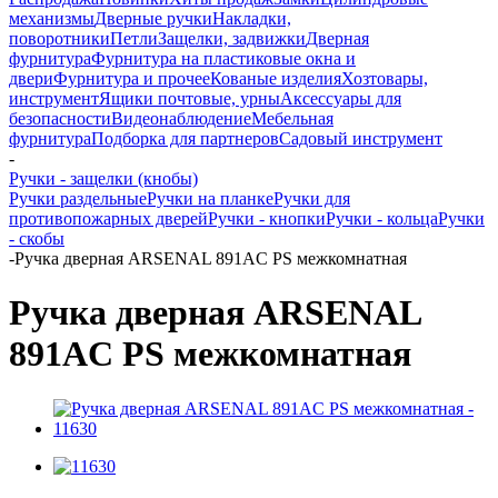
механизмы
Дверные ручки
Накладки,
поворотники
Петли
Защелки, задвижки
Дверная
фурнитура
Фурнитура на пластиковые окна и
двери
Фурнитура и прочее
Кованые изделия
Хозтовары,
инструмент
Ящики почтовые, урны
Аксессуары для
безопасности
Видеонаблюдение
Мебельная
фурнитура
Подборка для партнеров
Садовый инструмент
-
Ручки - защелки (кнобы)
Ручки раздельные
Ручки на планке
Ручки для
противопожарных дверей
Ручки - кнопки
Ручки - кольца
Ручки
- скобы
-
Ручка дверная ARSENAL 891AC PS межкомнатная
Ручка дверная ARSENAL
891AC PS межкомнатная