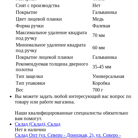
Cнят с производства
Нет
Покрытие
Гальваника
Цвет лицевой планки
Медь
Форма ручки
Фалевая
Максимальное удаление квадрата
70 мм
под ручку
Минимальное удаление квадрата
60 мм
под ручку
Покрытие лицевой планки
Гальваника
Рекомендуемая толщина дверного
35-45 мм
полотна
Тип защелки
Универсальная
Тип упаковки
Коробка
Вес
700 г
Вы можете задать любой интересующий вас вопрос по
товару или работе магазина.
Наши квалифицированные специалисты обязательно
вам помогут.
Склад (Склад), Склад
Нет в наличии
Склад Опт (ул. Северо - Донецкая, 2), ул. Северо -