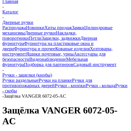
Главная
-
Каталог
-
Дверные ручки
Распродажа
Новинки
Хиты продаж
Замки
Цилиндровые
механизмы
Дверные ручки
Накладки,
поворотники
Петли
Защелки, задвижки
Дверная
фурнитура
Фурнитура на пластиковые окна и
двери
Фурнитура и прочее
Кованые изделия
Хозтовары,
инструмент
Ящики почтовые, урны
Аксессуары для
безопасности
Видеонаблюдение
Мебельная
фурнитура
Подборка для партнеров
Садовый инструмент
-
Ручки - защелки (кнобы)
Ручки раздельные
Ручки на планке
Ручки для
противопожарных дверей
Ручки - кнопки
Ручки - кольца
Ручки
- скобы
-
Защёлка VANGER 6072-05-AC
Защёлка VANGER 6072-05-
AC