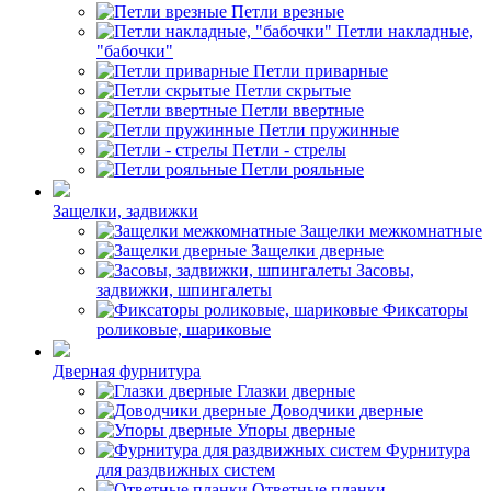
Петли врезные
Петли накладные,
"бабочки"
Петли приварные
Петли скрытые
Петли ввертные
Петли пружинные
Петли - стрелы
Петли рояльные
Защелки, задвижки
Защелки межкомнатные
Защелки дверные
Засовы,
задвижки, шпингалеты
Фиксаторы
роликовые, шариковые
Дверная фурнитура
Глазки дверные
Доводчики дверные
Упоры дверные
Фурнитура
для раздвижных систем
Ответные планки