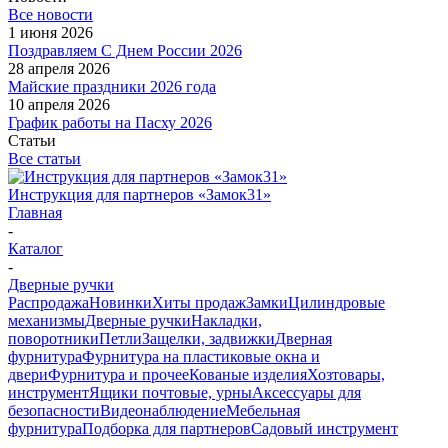
Все новости
1 июня 2026
Поздравляем С Днем России 2026
28 апреля 2026
Майские праздники 2026 года
10 апреля 2026
График работы на Пасху 2026
Статьи
Все статьи
Инструкция для партнеров «Замок31»
Главная
-
Каталог
-
Дверные ручки
Распродажа
Новинки
Хиты продаж
Замки
Цилиндровые
механизмы
Дверные ручки
Накладки,
поворотники
Петли
Защелки, задвижки
Дверная
фурнитура
Фурнитура на пластиковые окна и
двери
Фурнитура и прочее
Кованые изделия
Хозтовары,
инструмент
Ящики почтовые, урны
Аксессуары для
безопасности
Видеонаблюдение
Мебельная
фурнитура
Подборка для партнеров
Садовый инструмент
-