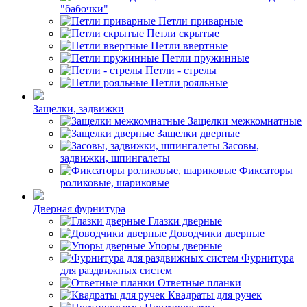
"бабочки"
Петли приварные
Петли скрытые
Петли ввертные
Петли пружинные
Петли - стрелы
Петли рояльные
Защелки, задвижки
Защелки межкомнатные
Защелки дверные
Засовы,
задвижки, шпингалеты
Фиксаторы
роликовые, шариковые
Дверная фурнитура
Глазки дверные
Доводчики дверные
Упоры дверные
Фурнитура
для раздвижных систем
Ответные планки
Квадраты для ручек