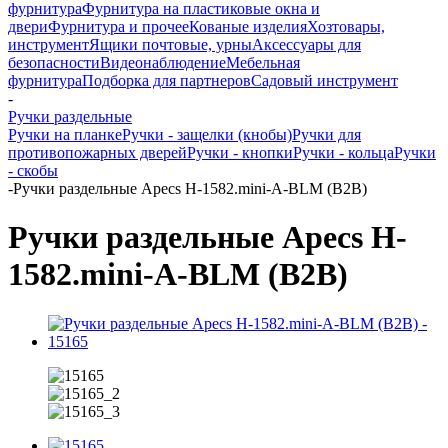
фурнитура
Фурнитура на пластиковые окна и
двери
Фурнитура и прочее
Кованые изделия
Хозтовары,
инструмент
Ящики почтовые, урны
Аксессуары для
безопасности
Видеонаблюдение
Мебельная
фурнитура
Подборка для партнеров
Садовый инструмент
-
Ручки раздельные
Ручки на планке
Ручки - защелки (кнобы)
Ручки для
противопожарных дверей
Ручки - кнопки
Ручки - кольца
Ручки
- скобы
-
Ручки раздельные Apecs H-1582.mini-A-BLM (B2B)
Ручки раздельные Apecs H-
1582.mini-A-BLM (B2B)