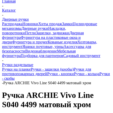
Главная
-
Каталог
-
Дверные ручки
Распродажа
Новинки
Хиты продаж
Замки
Цилиндровые
механизмы
Дверные ручки
Накладки,
поворотники
Петли
Защелки, задвижки
Дверная
фурнитура
Фурнитура на пластиковые окна и
двери
Фурнитура и прочее
Кованые изделия
Хозтовары,
инструмент
Ящики почтовые, урны
Аксессуары для
безопасности
Видеонаблюдение
Мебельная
фурнитура
Подборка для партнеров
Садовый инструмент
-
Ручки раздельные
Ручки на планке
Ручки - защелки (кнобы)
Ручки для
противопожарных дверей
Ручки - кнопки
Ручки - кольца
Ручки
- скобы
-
Ручка ARCHIE Vivo Line S040 4499 матовый хром
Ручка ARCHIE Vivo Line
S040 4499 матовый хром