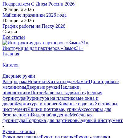
Поздравляем С Днем России 2026
28 апреля 2026
Майские праздники 2026 года
10 апреля 2026
График работы на Пасху 2026
Статьи
Все статьи
Инструкция для партнеров «Замок31»
Главная
-
Каталог
-
Дверные ручки
Распродажа
Новинки
Хиты продаж
Замки
Цилиндровые
механизмы
Дверные ручки
Накладки,
поворотники
Петли
Защелки, задвижки
Дверная
фурнитура
Фурнитура на пластиковые окна и
двери
Фурнитура и прочее
Кованые изделия
Хозтовары,
инструмент
Ящики почтовые, урны
Аксессуары для
безопасности
Видеонаблюдение
Мебельная
фурнитура
Подборка для партнеров
Садовый инструмент
-
Ручки - кнопки
Ручки раздельные
Ручки на планке
Ручки - защелки